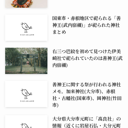
国東市・赤根地区で祀られる「善
神王(武内宿禰)」が祀られた神社
まとめ
右三つ巴紋を初めて見つけた伊美
崎社で祀られていたのは善神王(武
内宿禰)
善神王に関する祭が行われる神社
メモ。加来神社(大分市)、赤根
社・古幡社(国東市)、岡神社(竹田
市)
大分県大分市元町に「高良社」の
情報（近くに岩屋石仏・大分元町