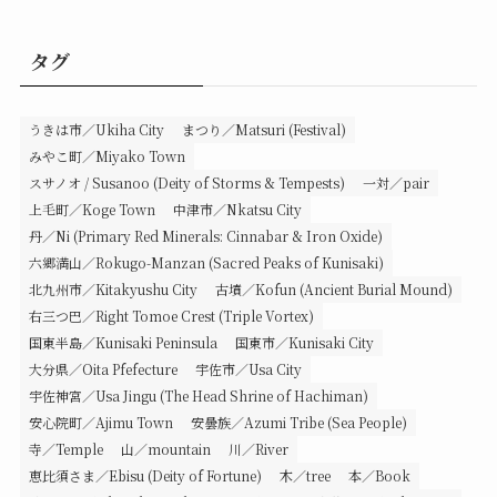
タグ
うきは市／Ukiha City
まつり／Matsuri (Festival)
みやこ町／Miyako Town
スサノオ / Susanoo (Deity of Storms & Tempests)
一対／pair
上毛町／Koge Town
中津市／Nkatsu City
丹／Ni (Primary Red Minerals: Cinnabar & Iron Oxide)
六郷満山／Rokugo-Manzan (Sacred Peaks of Kunisaki)
北九州市／Kitakyushu City
古墳／Kofun (Ancient Burial Mound)
右三つ巴／Right Tomoe Crest (Triple Vortex)
国東半島／Kunisaki Peninsula
国東市／Kunisaki City
大分県／Oita Pfefecture
宇佐市／Usa City
宇佐神宮／Usa Jingu (The Head Shrine of Hachiman)
安心院町／Ajimu Town
安曇族／Azumi Tribe (Sea People)
寺／Temple
山／mountain
川／River
恵比須さま／Ebisu (Deity of Fortune)
木／tree
本／Book