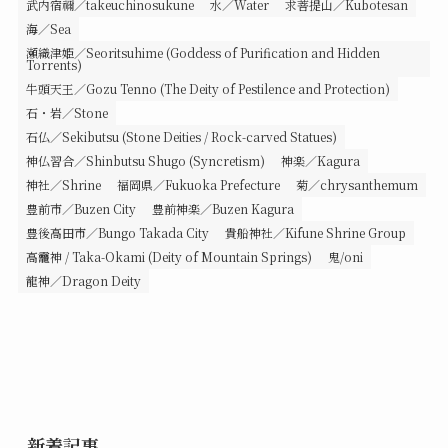
武内宿禰／takeuchinosukune
水／Water
求菩提山／Kubotesan
海／Sea
瀬織津姫／Seoritsuhime (Goddess of Purification and Hidden
Torrents)
牛頭天王／Gozu Tenno (The Deity of Pestilence and Protection)
石・岩／Stone
石仏／Sekibutsu (Stone Deities / Rock-carved Statues)
神仏習合／Shinbutsu Shugo (Syncretism)
神楽／Kagura
神社／Shrine
福岡県／Fukuoka Prefecture
菊／chrysanthemum
豊前市／Buzen City
豊前神楽／Buzen Kagura
豊後高田市／Bungo Takada City
貴船神社／Kifune Shrine Group
高龗神 / Taka-Okami (Deity of Mountain Springs)
鬼/oni
龍神／Dragon Deity
新着記事