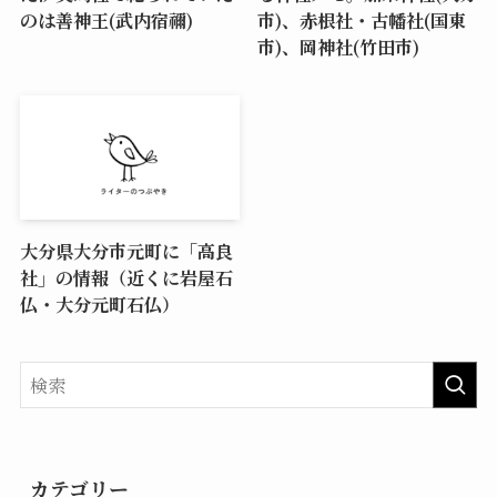
のは善神王(武内宿禰)
市)、赤根社・古幡社(国東
市)、岡神社(竹田市)
大分県大分市元町に「高良
社」の情報（近くに岩屋石
仏・大分元町石仏）
カテゴリー