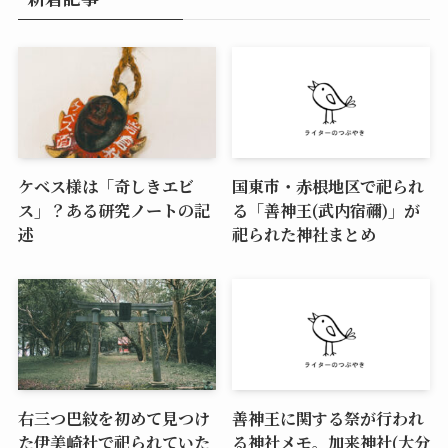
ケベス様は「奇しきエビ
国東市・赤根地区で祀られ
ス」？ある研究ノートの記
る「善神王(武内宿禰)」が
述
祀られた神社まとめ
右三つ巴紋を初めて見つけ
善神王に関する祭が行われ
た伊美崎社で祀られていた
る神社メモ。加来神社(大分