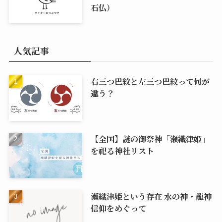
石仏）
人気記事
右三つ巴紋と左三つ巴紋って何が
違う？
【全国】謎の御祭神「瀬織津姫」
を祀る神社リスト
瀬織津姫という存在 水の神・龍神
信仰をめぐって