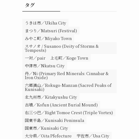
タグ
うきは市／Ukiha City
まつり／Matsuri (Festival)
みやこ町／Miyako Town
スサノオ / Susanoo (Deity of Storms &
Tempests)
一対／pair
上毛町／Koge Town
中津市／Nkatsu City
丹／Ni (Primary Red Minerals: Cinnabar &
Iron Oxide)
六郷満山／Rokugo-Manzan (Sacred Peaks of
Kunisaki)
北九州市／Kitakyushu City
古墳／Kofun (Ancient Burial Mound)
右三つ巴／Right Tomoe Crest (Triple Vortex)
国東半島／Kunisaki Peninsula
国東市／Kunisaki City
大分県／Oita Pfefecture
宇佐市／Usa City