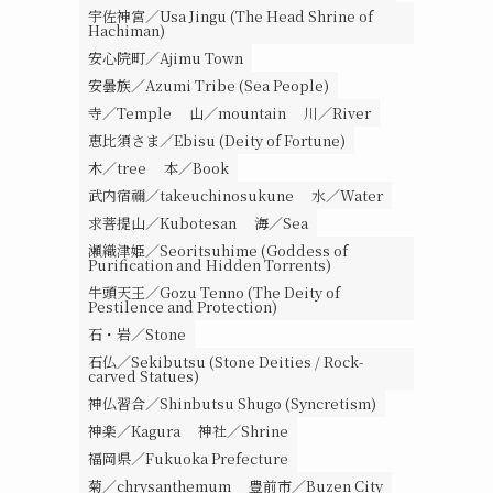
宇佐神宮／Usa Jingu (The Head Shrine of
Hachiman)
安心院町／Ajimu Town
安曇族／Azumi Tribe (Sea People)
寺／Temple
山／mountain
川／River
恵比須さま／Ebisu (Deity of Fortune)
木／tree
本／Book
武内宿禰／takeuchinosukune
水／Water
求菩提山／Kubotesan
海／Sea
瀬織津姫／Seoritsuhime (Goddess of
Purification and Hidden Torrents)
牛頭天王／Gozu Tenno (The Deity of
Pestilence and Protection)
石・岩／Stone
石仏／Sekibutsu (Stone Deities / Rock-
carved Statues)
神仏習合／Shinbutsu Shugo (Syncretism)
神楽／Kagura
神社／Shrine
福岡県／Fukuoka Prefecture
菊／chrysanthemum
豊前市／Buzen City