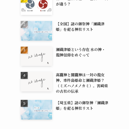
が違う？
【全国】謎の御祭神「瀬織津
姫」を祀る神社リスト
瀬織津姫という存在 水の神・
龍神信仰をめぐって
高龗神と闇龗神は一対の龍女
神、市杵島姫命と瀬織津姫？
（ミズハノメノカミ）。宮崎県
の古社の伝承
【埼玉県】謎の御祭神「瀬織津
姫」を祀る神社リスト