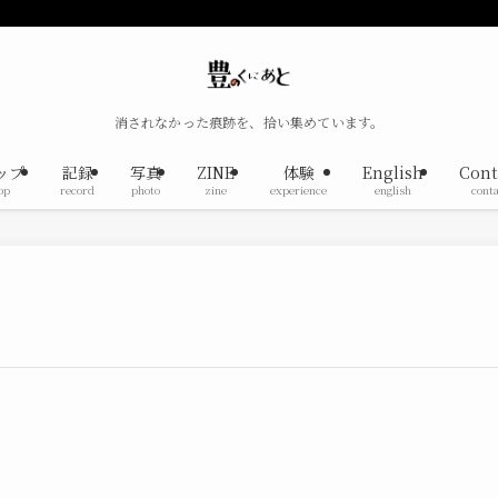
消されなかった痕跡を、拾い集めています。
ップ
記録
写真
ZINE
体験
English
Cont
op
record
photo
zine
experience
english
conta