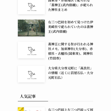
国東市・赤根地区で祀られる
「善神王(武内宿禰)」が祀られ
た神社まとめ
右三つ巴紋を初めて見つけた伊
美崎社で祀られていたのは善神
王(武内宿禰)
善神王に関する祭が行われる神
社メモ。加来神社(大分市)、赤
根社・古幡社(国東市)、岡神社
(竹田市)
大分県大分市元町に「高良社」
の情報（近くに岩屋石仏・大分
元町石仏）
人気記事
右三つ巴紋と左三つ巴紋って何