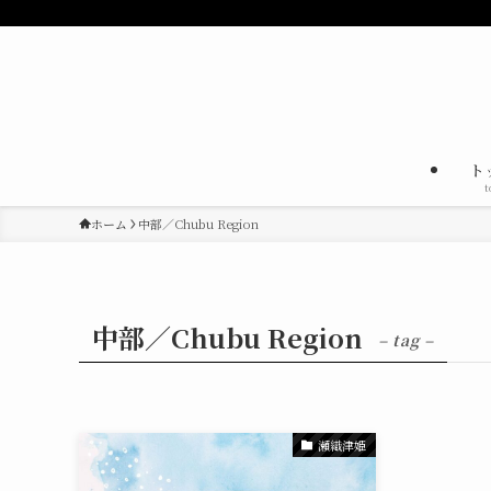
ト
t
ホーム
中部／Chubu Region
中部／Chubu Region
– tag –
瀬織津姫