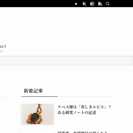
act
ct
新着記事
ケベス様は「奇しきエビス」？
ある研究ノートの記述