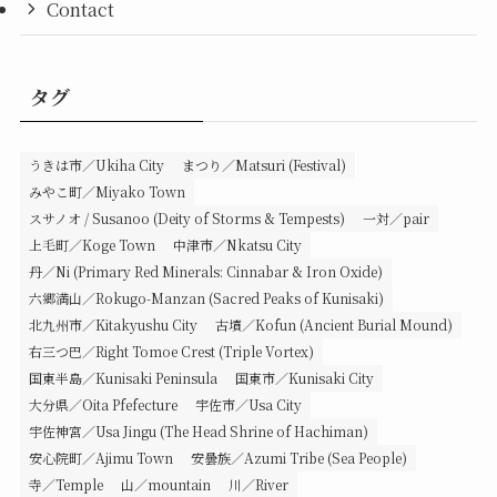
Contact
タグ
うきは市／Ukiha City
まつり／Matsuri (Festival)
みやこ町／Miyako Town
スサノオ / Susanoo (Deity of Storms & Tempests)
一対／pair
上毛町／Koge Town
中津市／Nkatsu City
丹／Ni (Primary Red Minerals: Cinnabar & Iron Oxide)
六郷満山／Rokugo-Manzan (Sacred Peaks of Kunisaki)
北九州市／Kitakyushu City
古墳／Kofun (Ancient Burial Mound)
右三つ巴／Right Tomoe Crest (Triple Vortex)
国東半島／Kunisaki Peninsula
国東市／Kunisaki City
大分県／Oita Pfefecture
宇佐市／Usa City
宇佐神宮／Usa Jingu (The Head Shrine of Hachiman)
安心院町／Ajimu Town
安曇族／Azumi Tribe (Sea People)
寺／Temple
山／mountain
川／River