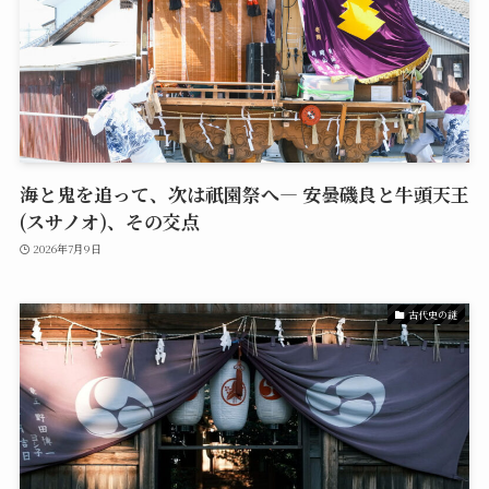
海と鬼を追って、次は祇園祭へ― 安曇磯良と牛頭天王
(スサノオ)、その交点
2026年7月9日
古代史の謎