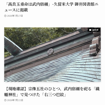
「高良玉垂命は武内宿禰」-久留米大学 御井図書館ニ
ュースに掲載
2026年7月27日
福岡県
【現地確認】宗像五社のひとつ、武内宿禰を祀る「織
幡神社」で見つけた「右三つ巴紋」
2026年7月22日