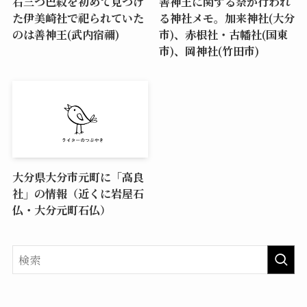
右三つ巴紋を初めて見つけ
善神王に関する祭が行われ
た伊美崎社で祀られていた
る神社メモ。加来神社(大分
のは善神王(武内宿禰)
市)、赤根社・古幡社(国東
市)、岡神社(竹田市)
大分県大分市元町に「高良
社」の情報（近くに岩屋石
仏・大分元町石仏）