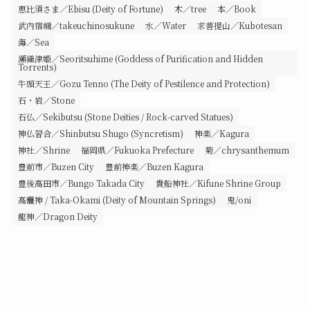
恵比須さま／Ebisu (Deity of Fortune)
木／tree
本／Book
武内宿禰／takeuchinosukune
水／Water
求菩提山／Kubotesan
海／Sea
瀬織津姫／Seoritsuhime (Goddess of Purification and Hidden
Torrents)
牛頭天王／Gozu Tenno (The Deity of Pestilence and Protection)
石・岩／Stone
石仏／Sekibutsu (Stone Deities / Rock-carved Statues)
神仏習合／Shinbutsu Shugo (Syncretism)
神楽／Kagura
神社／Shrine
福岡県／Fukuoka Prefecture
菊／chrysanthemum
豊前市／Buzen City
豊前神楽／Buzen Kagura
豊後高田市／Bungo Takada City
貴船神社／Kifune Shrine Group
高龗神 / Taka-Okami (Deity of Mountain Springs)
鬼/oni
龍神／Dragon Deity