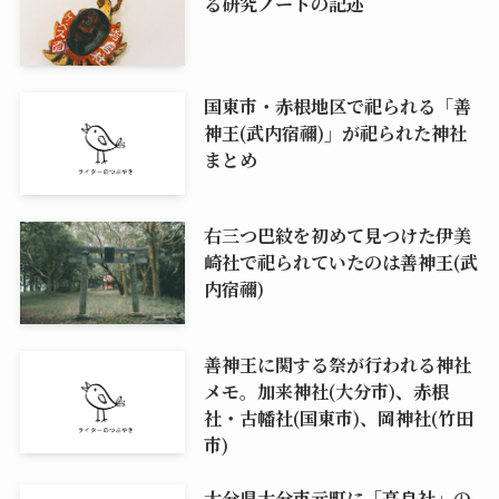
る研究ノートの記述
国東市・赤根地区で祀られる「善
神王(武内宿禰)」が祀られた神社
まとめ
右三つ巴紋を初めて見つけた伊美
崎社で祀られていたのは善神王(武
内宿禰)
善神王に関する祭が行われる神社
メモ。加来神社(大分市)、赤根
社・古幡社(国東市)、岡神社(竹田
市)
大分県大分市元町に「高良社」の