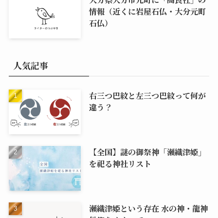
情報（近くに岩屋石仏・大分元町
石仏）
人気記事
右三つ巴紋と左三つ巴紋って何が
違う？
【全国】謎の御祭神「瀬織津姫」
を祀る神社リスト
瀬織津姫という存在 水の神・龍神