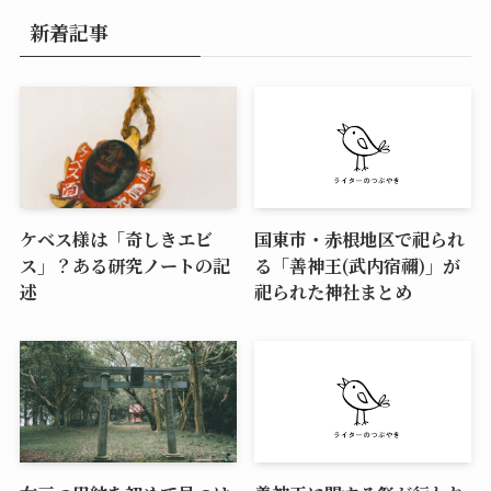
新着記事
ケベス様は「奇しきエビ
国東市・赤根地区で祀られ
ス」？ある研究ノートの記
る「善神王(武内宿禰)」が
述
祀られた神社まとめ