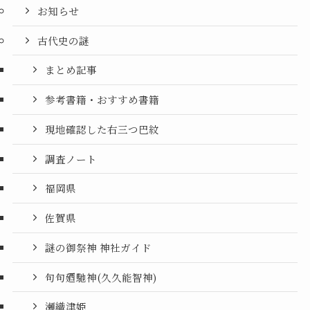
お知らせ
古代史の謎
まとめ記事
参考書籍・おすすめ書籍
現地確認した右三つ巴紋
調査ノート
福岡県
佐賀県
謎の御祭神 神社ガイド
句句廼馳神(久久能智神)
瀬織津姫