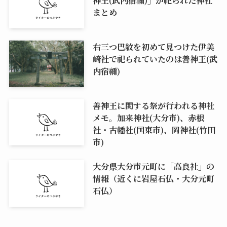
まとめ
右三つ巴紋を初めて見つけた伊美
崎社で祀られていたのは善神王(武
内宿禰)
善神王に関する祭が行われる神社
メモ。加来神社(大分市)、赤根
社・古幡社(国東市)、岡神社(竹田
市)
大分県大分市元町に「高良社」の
情報（近くに岩屋石仏・大分元町
石仏）