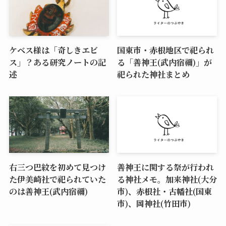
ケベス様は「奇しきエビ
国東市・赤根地区で祀られ
ス」？ある研究ノートの記
る「善神王(武内宿禰)」が
述
祀られた神社まとめ
右三つ巴紋を初めて見つけ
善神王に関する祭が行われ
た伊美崎社で祀られていた
る神社メモ。加来神社(大分
のは善神王(武内宿禰)
市)、赤根社・古幡社(国東
市)、岡神社(竹田市)