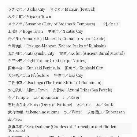
うきは市／Ukiha City
まつり／Matsuri (Festival)
みやこ町／Miyako Town
スサノオ / Susanoo (Deity of Storms & Tempests)
一対／pair
上毛町／Koge Town
中津市／Nkatsu City
丹／Ni (Primary Red Minerals: Cinnabar & Iron Oxide)
六郷満山／Rokugo-Manzan (Sacred Peaks of Kunisaki)
北九州市／Kitakyushu City
古墳／Kofun (Ancient Burial Mound)
右三つ巴／Right Tomoe Crest (Triple Vortex)
国東半島／Kunisaki Peninsula
国東市／Kunisaki City
大分県／Oita Pfefecture
宇佐市／Usa City
宇佐神宮／Usa Jingu (The Head Shrine of Hachiman)
安心院町／Ajimu Town
安曇族／Azumi Tribe (Sea People)
寺／Temple
山／mountain
川／River
恵比須さま／Ebisu (Deity of Fortune)
木／tree
本／Book
武内宿禰／takeuchinosukune
水／Water
求菩提山／Kubotesan
海／Sea
瀬織津姫／Seoritsuhime (Goddess of Purification and Hidden
Torrents)