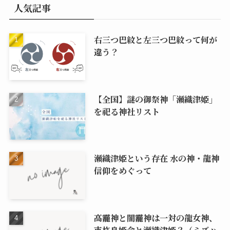
人気記事
右三つ巴紋と左三つ巴紋って何が
違う？
【全国】謎の御祭神「瀬織津姫」
を祀る神社リスト
瀬織津姫という存在 水の神・龍神
信仰をめぐって
高龗神と闇龗神は一対の龍女神、