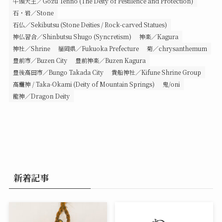
牛頭天王／Gozu Tenno (The Deity of Pestilence and Protection)
石・岩／Stone
石仏／Sekibutsu (Stone Deities / Rock-carved Statues)
神仏習合／Shinbutsu Shugo (Syncretism)
神楽／Kagura
神社／Shrine
福岡県／Fukuoka Prefecture
菊／chrysanthemum
豊前市／Buzen City
豊前神楽／Buzen Kagura
豊後高田市／Bungo Takada City
貴船神社／Kifune Shrine Group
高龗神 / Taka-Okami (Deity of Mountain Springs)
鬼/oni
龍神／Dragon Deity
新着記事