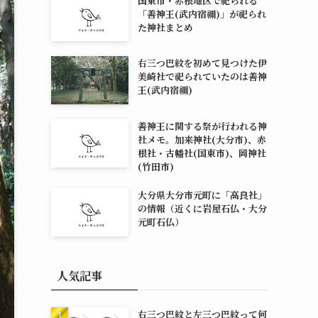
国東市・赤根地区で祀られる
「善神王(武内宿禰)」が祀られ
た神社まとめ
右三つ巴紋を初めて見つけた伊
美崎社で祀られていたのは善神
王(武内宿禰)
善神王に関する祭が行われる神
社メモ。加来神社(大分市)、赤
根社・古幡社(国東市)、岡神社
(竹田市)
大分県大分市元町に「高良社」
の情報（近くに岩屋石仏・大分
元町石仏）
人気記事
右三つ巴紋と左三つ巴紋って何