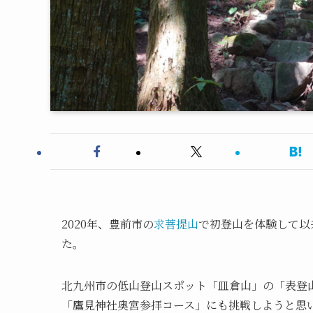
2020年、豊前市の
求菩提山
で初登山を体験して以
た。
北九州市の低山登山スポット「皿倉山」の「表登
「鷹見神社奥宮参拝コース」にも挑戦しようと思