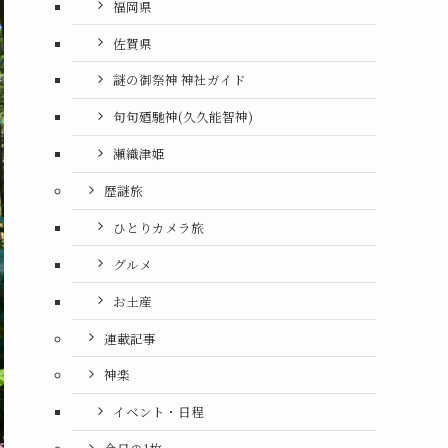
福岡県
佐賀県
謎の御祭神 神社ガイド
句句廼馳神(久久能智神)
瀬織津姫
歴謎旅
ひとりカメラ旅
グルメ
お土産
連載記事
神楽
イベント・日程