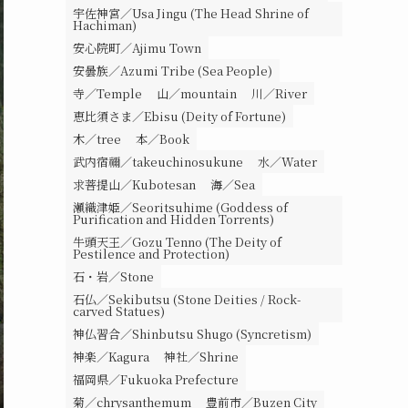
宇佐神宮／Usa Jingu (The Head Shrine of
Hachiman)
安心院町／Ajimu Town
安曇族／Azumi Tribe (Sea People)
寺／Temple
山／mountain
川／River
恵比須さま／Ebisu (Deity of Fortune)
木／tree
本／Book
武内宿禰／takeuchinosukune
水／Water
求菩提山／Kubotesan
海／Sea
瀬織津姫／Seoritsuhime (Goddess of
Purification and Hidden Torrents)
牛頭天王／Gozu Tenno (The Deity of
Pestilence and Protection)
石・岩／Stone
石仏／Sekibutsu (Stone Deities / Rock-
carved Statues)
神仏習合／Shinbutsu Shugo (Syncretism)
神楽／Kagura
神社／Shrine
福岡県／Fukuoka Prefecture
菊／chrysanthemum
豊前市／Buzen City