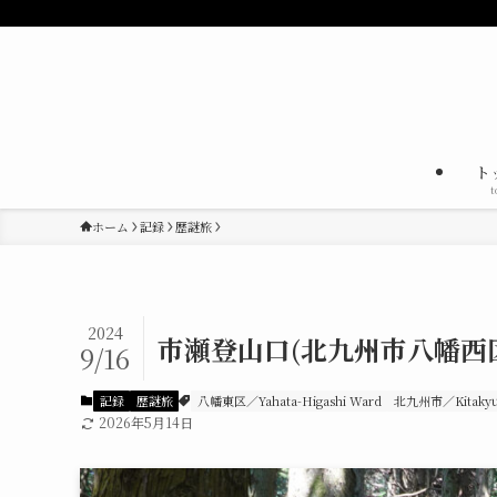
ト
t
ホーム
記録
歴謎旅
2024
市瀬登山口(北九州市八幡西
9/16
記録
歴謎旅
八幡東区／Yahata-Higashi Ward
北九州市／Kitakyus
2026年5月14日