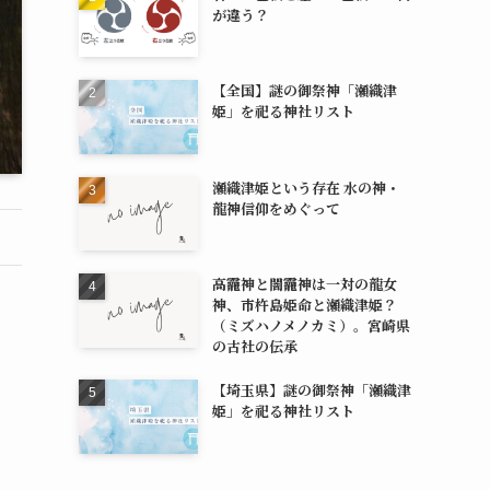
が違う？
【全国】謎の御祭神「瀬織津
姫」を祀る神社リスト
瀬織津姫という存在 水の神・
龍神信仰をめぐって
高龗神と闇龗神は一対の龍女
神、市杵島姫命と瀬織津姫？
（ミズハノメノカミ）。宮崎県
の古社の伝承
【埼玉県】謎の御祭神「瀬織津
姫」を祀る神社リスト