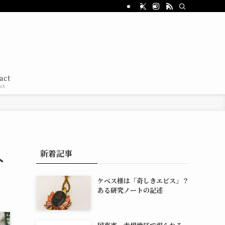
act
ct
新着記事
へ
ケベス様は「奇しきエビス」？
ある研究ノートの記述