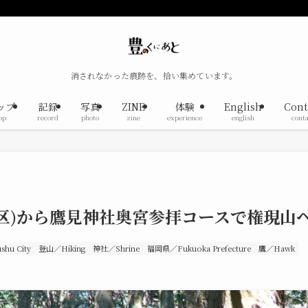
消されなかった痕跡を、拾い集めています。
ップ
記録
写真
ZINE
体験
English
Cont
op
record
photo
zine
experience
english
conta
区)から鷹見神社奥宮参拝コースで権現山
hu City
登山／Hiking
神社／Shrine
福岡県／Fukuoka Prefecture
鷹／Hawk