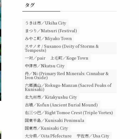
タグ
うきは市／Ukiha City
まつり／Matsuri (Festival)
みやこ町／Miyako Town
スサノオ / Susanoo (Deity of Storms &
Tempests)
一対／pair
上毛町／Koge Town
中津市／Nkatsu City
丹／Ni (Primary Red Minerals: Cinnabar &
Iron Oxide)
六郷満山／Rokugo-Manzan (Sacred Peaks of
Kunisaki)
北九州市／Kitakyushu City
古墳／Kofun (Ancient Burial Mound)
右三つ巴／Right Tomoe Crest (Triple Vortex)
国東半島／Kunisaki Peninsula
国東市／Kunisaki City
大分県／Oita Pfefecture
宇佐市／Usa City