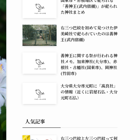
国東市・赤根地区で祀られる
「善神王(武内宿禰)」が祀られ
た神社まとめ
右三つ巴紋を初めて見つけた伊
美崎社で祀られていたのは善神
王(武内宿禰)
善神王に関する祭が行われる神
社メモ。加来神社(大分市)、赤
根社・古幡社(国東市)、岡神社
(竹田市)
大分県大分市元町に「高良社」
の情報（近くに岩屋石仏・大分
元町石仏）
人気記事
右三つ巴紋と左三つ巴紋って何