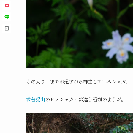
寺の入り口までの道すがら群生しているシャガ。
求菩提山
のヒメシャガとは違う種類のようだ。