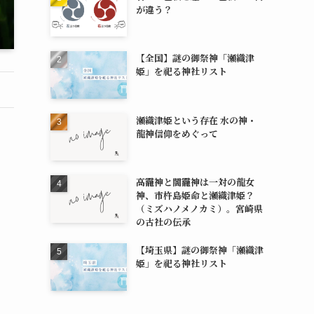
が違う？
【全国】謎の御祭神「瀬織津
姫」を祀る神社リスト
瀬織津姫という存在 水の神・
龍神信仰をめぐって
高龗神と闇龗神は一対の龍女
神、市杵島姫命と瀬織津姫？
（ミズハノメノカミ）。宮崎県
の古社の伝承
【埼玉県】謎の御祭神「瀬織津
姫」を祀る神社リスト