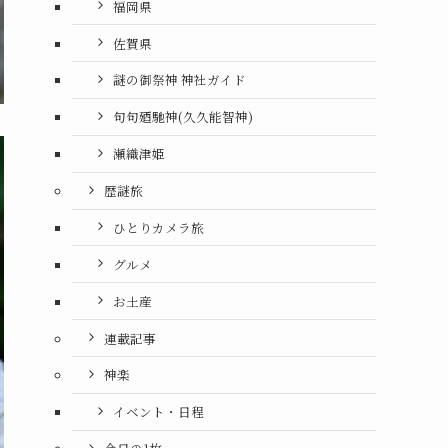
福岡県
佐賀県
謎の御祭神 神社ガイド
句句廼馳神(久久能智神)
瀬織津姫
歴謎旅
ひとりカメラ旅
グルメ
お土産
連載記事
神楽
イベント・日程