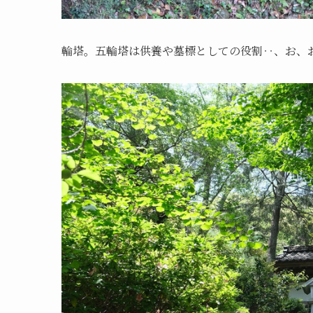
輪塔。五輪塔は供養や墓標としての役割‥、お、