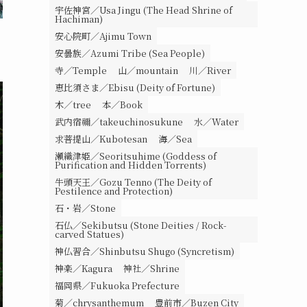
宇佐神宮／Usa Jingu (The Head Shrine of
Hachiman)
安心院町／Ajimu Town
安曇族／Azumi Tribe (Sea People)
寺／Temple
山／mountain
川／River
恵比須さま／Ebisu (Deity of Fortune)
木／tree
本／Book
武内宿禰／takeuchinosukune
水／Water
求菩提山／Kubotesan
海／Sea
瀬織津姫／Seoritsuhime (Goddess of
Purification and Hidden Torrents)
牛頭天王／Gozu Tenno (The Deity of
Pestilence and Protection)
石・岩／Stone
石仏／Sekibutsu (Stone Deities / Rock-
carved Statues)
神仏習合／Shinbutsu Shugo (Syncretism)
神楽／Kagura
神社／Shrine
福岡県／Fukuoka Prefecture
菊／chrysanthemum
豊前市／Buzen City