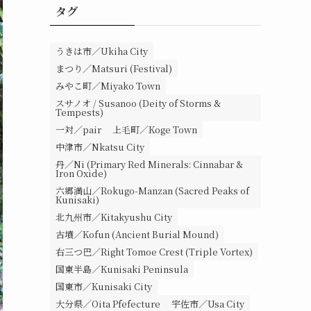
タグ
うきは市／Ukiha City
まつり／Matsuri (Festival)
みやこ町／Miyako Town
スサノオ / Susanoo (Deity of Storms &
Tempests)
一対／pair
上毛町／Koge Town
中津市／Nkatsu City
丹／Ni (Primary Red Minerals: Cinnabar &
Iron Oxide)
六郷満山／Rokugo-Manzan (Sacred Peaks of
Kunisaki)
北九州市／Kitakyushu City
古墳／Kofun (Ancient Burial Mound)
右三つ巴／Right Tomoe Crest (Triple Vortex)
国東半島／Kunisaki Peninsula
国東市／Kunisaki City
大分県／Oita Pfefecture
宇佐市／Usa City