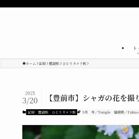
ト
t
ホーム
記録
歴謎旅
ひとりカメラ旅
2025
【豊前市】シャガの花を撮
3/20
記録
歴謎旅
ひとりカメラ旅
5月
寺／Temple
福岡県／Fukuoka