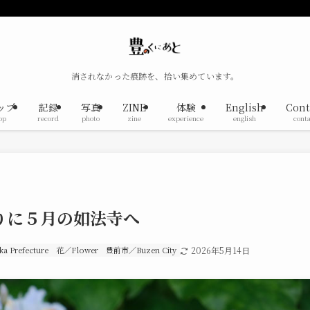
消されなかった痕跡を、拾い集めています。
ップ
記録
写真
ZINE
体験
English
Cont
op
record
photo
zine
experience
english
conta
りに５月の如法寺へ
 Prefecture
花／Flower
豊前市／Buzen City
2026年5月14日