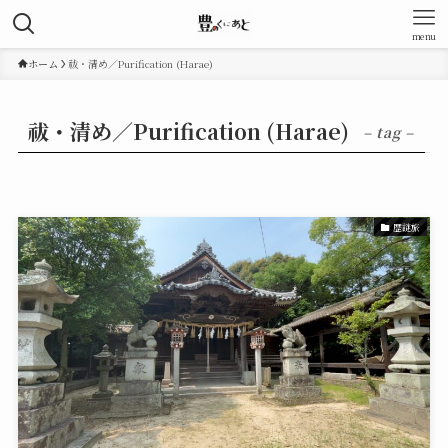
menu
ホーム
祓・清め／Purification (Harae)
祓・清め／Purification (Harae)
– tag –
歴謎旅