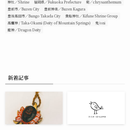
神社／Shrine
福岡県／Fukuoka Prefecture
菊／chrysanthemum
豊前市／Buzen City
豊前神楽／Buzen Kagura
豊後高田市／Bungo Takada City
貴船神社／Kifune Shrine Group
高龗神 / Taka-Okami (Deity of Mountain Springs)
鬼/oni
龍神／Dragon Deity
新着記事