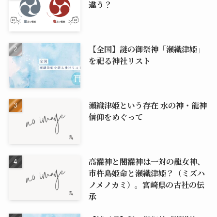
違う？
【全国】謎の御祭神「瀬織津姫」
を祀る神社リスト
瀬織津姫という存在 水の神・龍神
信仰をめぐって
高龗神と闇龗神は一対の龍女神、
市杵島姫命と瀬織津姫？（ミズハ
ノメノカミ）。宮崎県の古社の伝
承