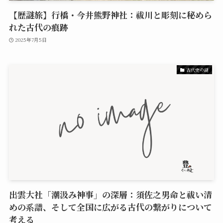
【歴謎旅】行橋・今井熊野神社：祓川と彫刻に秘めら
れた古代の痕跡
2025年7月5日
古代史の謎
出雲大社「潮汲み神事」の深層：須佐之男命と祓い清
めの系譜、そして全国に広がる古代の繋がりについて
考える