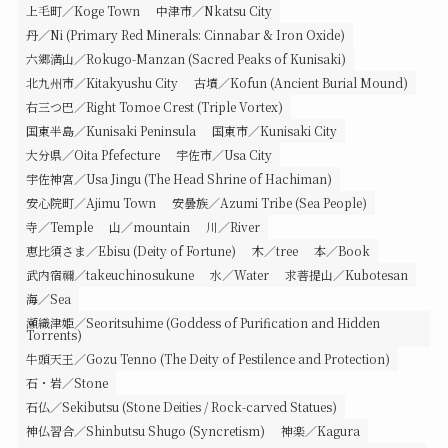
上毛町／Koge Town
中津市／Nkatsu City
丹／Ni (Primary Red Minerals: Cinnabar & Iron Oxide)
六郷満山／Rokugo-Manzan (Sacred Peaks of Kunisaki)
北九州市／Kitakyushu City
古墳／Kofun (Ancient Burial Mound)
右三つ巴／Right Tomoe Crest (Triple Vortex)
国東半島／Kunisaki Peninsula
国東市／Kunisaki City
大分県／Oita Pfefecture
宇佐市／Usa City
宇佐神宮／Usa Jingu (The Head Shrine of Hachiman)
安心院町／Ajimu Town
安曇族／Azumi Tribe (Sea People)
寺／Temple
山／mountain
川／River
恵比須さま／Ebisu (Deity of Fortune)
木／tree
本／Book
武内宿禰／takeuchinosukune
水／Water
求菩提山／Kubotesan
海／Sea
瀬織津姫／Seoritsuhime (Goddess of Purification and Hidden
Torrents)
牛頭天王／Gozu Tenno (The Deity of Pestilence and Protection)
石・岩／Stone
石仏／Sekibutsu (Stone Deities / Rock-carved Statues)
神仏習合／Shinbutsu Shugo (Syncretism)
神楽／Kagura