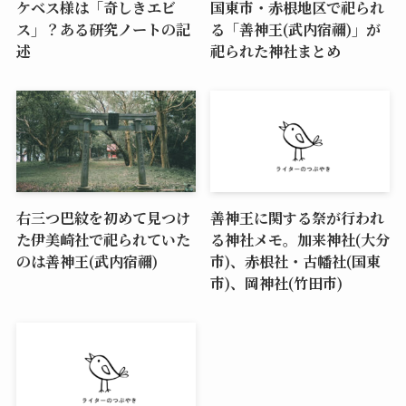
ケベス様は「奇しきエビ
国東市・赤根地区で祀られ
ス」？ある研究ノートの記
る「善神王(武内宿禰)」が
述
祀られた神社まとめ
右三つ巴紋を初めて見つけ
善神王に関する祭が行われ
た伊美崎社で祀られていた
る神社メモ。加来神社(大分
のは善神王(武内宿禰)
市)、赤根社・古幡社(国東
市)、岡神社(竹田市)