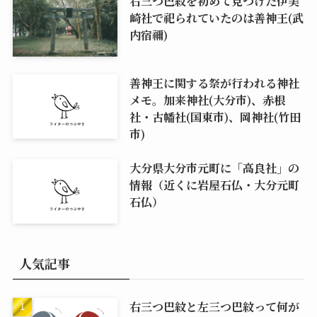
右三つ巴紋を初めて見つけた伊美
崎社で祀られていたのは善神王(武
内宿禰)
善神王に関する祭が行われる神社
メモ。加来神社(大分市)、赤根
社・古幡社(国東市)、岡神社(竹田
市)
大分県大分市元町に「高良社」の
情報（近くに岩屋石仏・大分元町
石仏）
人気記事
右三つ巴紋と左三つ巴紋って何が