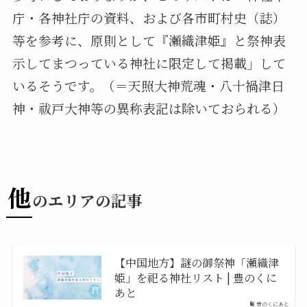
庁・各神社庁の資料、および各市町村史（誌）
等を参考に、原則として『瀬織津姫』と祭神表
示してまつっている神社に限定して掲載」して
いるそうです。（＝天照大神荒魂・八十禍津日
神・祓戸大神等の異称表記は除いておられる）
他
のエリアの記事
【中国地方】謎の御祭神「瀬織津
姫」を祀る神社リスト | 豊のくに
あと
豊のくにあと