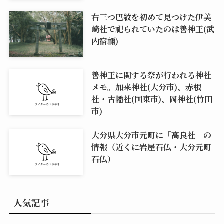
右三つ巴紋を初めて見つけた伊美
崎社で祀られていたのは善神王(武
内宿禰)
善神王に関する祭が行われる神社
メモ。加来神社(大分市)、赤根
社・古幡社(国東市)、岡神社(竹田
市)
大分県大分市元町に「高良社」の
情報（近くに岩屋石仏・大分元町
石仏）
人気記事