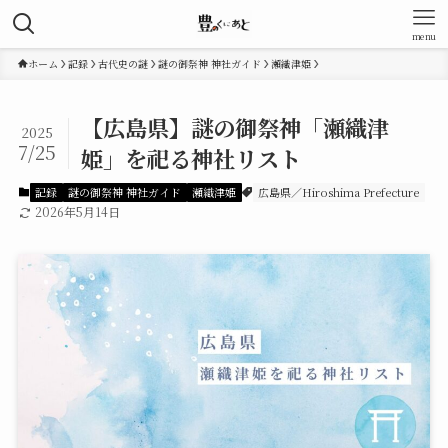
menu
ホーム
記録
古代史の謎
謎の御祭神 神社ガイド
瀬織津姫
【広島県】謎の御祭神「瀬織津
2025
7/25
姫」を祀る神社リスト
記録
謎の御祭神 神社ガイド
瀬織津姫
広島県／Hiroshima Prefecture
2026年5月14日