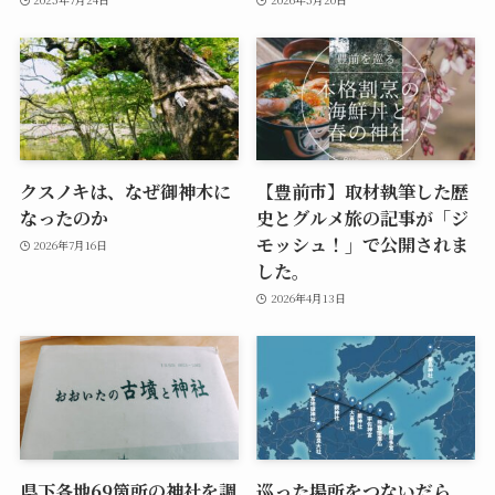
クスノキは、なぜ御神木に
【豊前市】取材執筆した歴
なったのか
史とグルメ旅の記事が「ジ
モッシュ！」で公開されま
2026年7月16日
した。
2026年4月13日
県下各地69箇所の神社を調
巡った場所をつないだら、