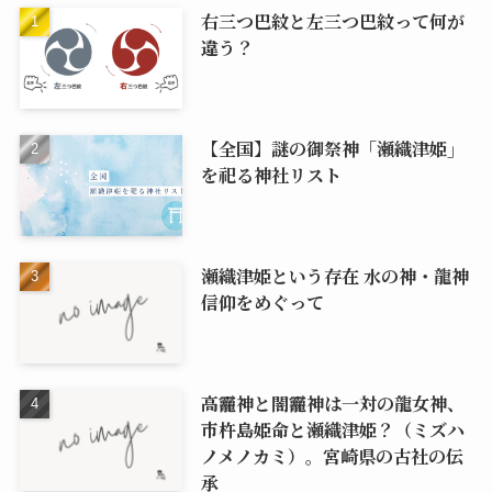
右三つ巴紋と左三つ巴紋って何が
違う？
【全国】謎の御祭神「瀬織津姫」
を祀る神社リスト
瀬織津姫という存在 水の神・龍神
信仰をめぐって
高龗神と闇龗神は一対の龍女神、
市杵島姫命と瀬織津姫？（ミズハ
ノメノカミ）。宮崎県の古社の伝
承