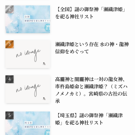
【全国】謎の御祭神「瀬織津姫」
を祀る神社リスト
瀬織津姫という存在 水の神・龍神
信仰をめぐって
高龗神と闇龗神は一対の龍女神、
市杵島姫命と瀬織津姫？（ミズハ
ノメノカミ）。宮崎県の古社の伝
承
【埼玉県】謎の御祭神「瀬織津
姫」を祀る神社リスト