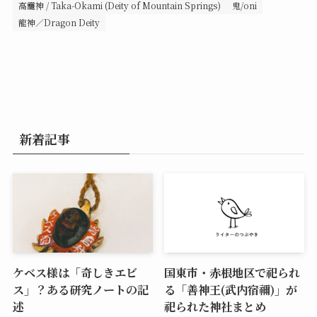
高龗神 / Taka-Okami (Deity of Mountain Springs)
鬼/oni
龍神／Dragon Deity
新着記事
ケベス様は「奇しきエビ
国東市・赤根地区で祀られ
ス」？ある研究ノートの記
る「善神王(武内宿禰)」が
述
祀られた神社まとめ