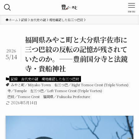
menu
ホーム
記録
古代史の謎
現地確認した右三つ巴紋
福岡県みやこ町と大分県宇佐市に
三つ巴紋の反転の記憶が残されて
2026
5/14
いたのか。——豊前国分寺と法鏡
寺・貴船神社
記録
古代史の謎
現地確認した右三つ巴紋
みやこ町／Miyako Town
右三つ巴／Right Tomoe Crest (Triple Vortex)
寺／Temple
左三つ巴／Left Tomoe Crest (Triple Vortex)
巴紋／Tomoe Crest
福岡県／Fukuoka Prefecture
2026年5月14日