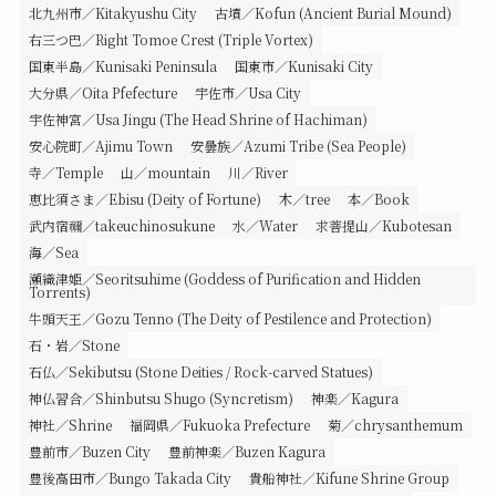
北九州市／Kitakyushu City
古墳／Kofun (Ancient Burial Mound)
右三つ巴／Right Tomoe Crest (Triple Vortex)
国東半島／Kunisaki Peninsula
国東市／Kunisaki City
大分県／Oita Pfefecture
宇佐市／Usa City
宇佐神宮／Usa Jingu (The Head Shrine of Hachiman)
安心院町／Ajimu Town
安曇族／Azumi Tribe (Sea People)
寺／Temple
山／mountain
川／River
恵比須さま／Ebisu (Deity of Fortune)
木／tree
本／Book
武内宿禰／takeuchinosukune
水／Water
求菩提山／Kubotesan
海／Sea
瀬織津姫／Seoritsuhime (Goddess of Purification and Hidden
Torrents)
牛頭天王／Gozu Tenno (The Deity of Pestilence and Protection)
石・岩／Stone
石仏／Sekibutsu (Stone Deities / Rock-carved Statues)
神仏習合／Shinbutsu Shugo (Syncretism)
神楽／Kagura
神社／Shrine
福岡県／Fukuoka Prefecture
菊／chrysanthemum
豊前市／Buzen City
豊前神楽／Buzen Kagura
豊後高田市／Bungo Takada City
貴船神社／Kifune Shrine Group