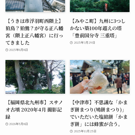
【うきは市浮羽町西隈上】
【みやこ町】九州に3つし
狛鳥？狛鷽？が守る正八幡
かない築100年超えの塔
宮（隈上正八幡宮）に行っ
「豊前国分寺 三重塔」
てきました
2025年3月29日
2025年6月8日
【福岡県北九州市】スサノ
【中津市】不思議な「かま
オ古墳 2020年4月 撮影記
ぎ餅まつり(鳩餅まつり)」
録
でいただいた塩餡餅「かま
ぎ餅」には蜂蜜が合う。
2026年5月8日
2025年11月25日