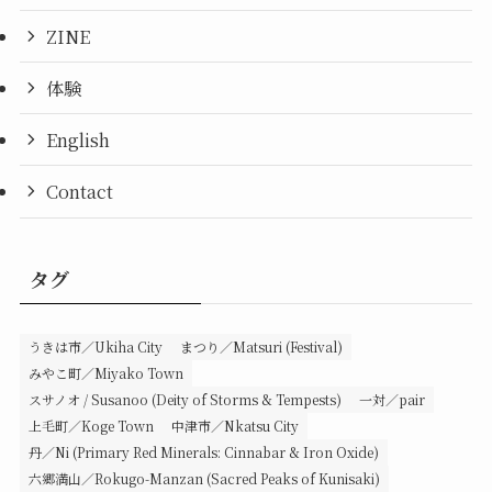
ZINE
体験
English
Contact
タグ
うきは市／Ukiha City
まつり／Matsuri (Festival)
みやこ町／Miyako Town
スサノオ / Susanoo (Deity of Storms & Tempests)
一対／pair
上毛町／Koge Town
中津市／Nkatsu City
丹／Ni (Primary Red Minerals: Cinnabar & Iron Oxide)
六郷満山／Rokugo-Manzan (Sacred Peaks of Kunisaki)