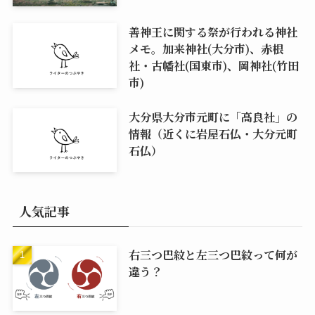
善神王に関する祭が行われる神社
メモ。加来神社(大分市)、赤根
社・古幡社(国東市)、岡神社(竹田
市)
大分県大分市元町に「高良社」の
情報（近くに岩屋石仏・大分元町
石仏）
人気記事
右三つ巴紋と左三つ巴紋って何が
違う？