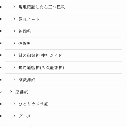
現地確認した右三つ巴紋
調査ノート
福岡県
佐賀県
謎の御祭神 神社ガイド
句句廼馳神(久久能智神)
瀬織津姫
歴謎旅
ひとりカメラ旅
グルメ