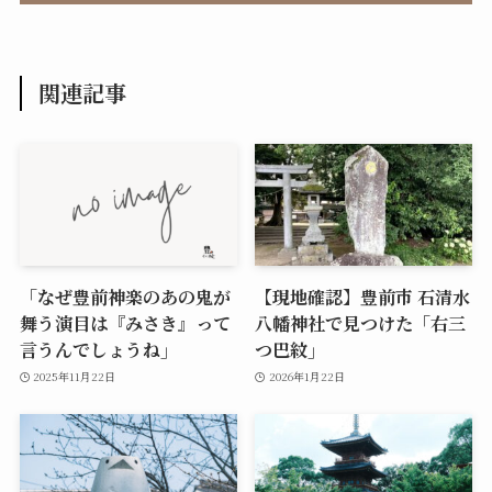
関連記事
「なぜ豊前神楽のあの鬼が
【現地確認】豊前市 石清水
舞う演目は『みさき』って
八幡神社で見つけた「右三
言うんでしょうね」
つ巴紋」
2025年11月22日
2026年1月22日