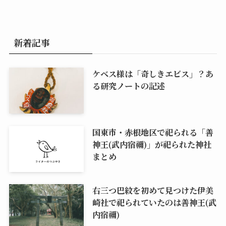
新着記事
ケベス様は「奇しきエビス」？あ
る研究ノートの記述
国東市・赤根地区で祀られる「善
神王(武内宿禰)」が祀られた神社
まとめ
右三つ巴紋を初めて見つけた伊美
崎社で祀られていたのは善神王(武
内宿禰)