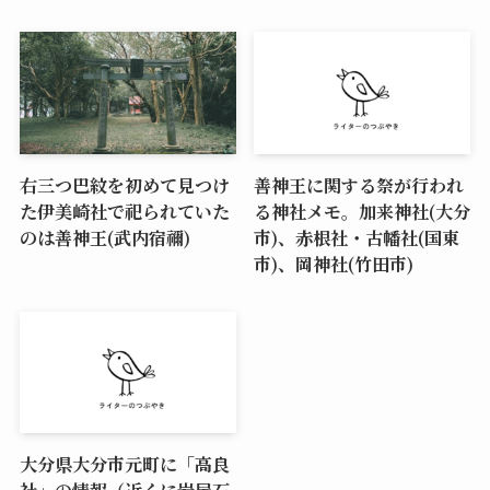
右三つ巴紋を初めて見つけ
善神王に関する祭が行われ
た伊美崎社で祀られていた
る神社メモ。加来神社(大分
のは善神王(武内宿禰)
市)、赤根社・古幡社(国東
市)、岡神社(竹田市)
大分県大分市元町に「高良