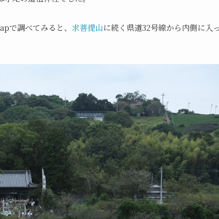
Mapで調べてみると、
求菩提山
に続く県道32号線から内側に入