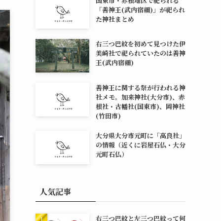
国東市・赤根地区で祀られる
「善神王(武内宿禰)」が祀られ
た神社まとめ
右三つ巴紋を初めて見つけた伊
美崎社で祀られていたのは善神
王(武内宿禰)
善神王に関する祭が行われる神
社メモ。加来神社(大分市)、赤
根社・古幡社(国東市)、岡神社
(竹田市)
大分県大分市元町に「高良社」
の情報（近くに岩屋石仏・大分
元町石仏）
人気記事
右三つ巴紋と左三つ巴紋って何