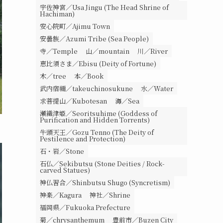
宇佐神宮／Usa Jingu (The Head Shrine of
Hachiman)
安心院町／Ajimu Town
安曇族／Azumi Tribe (Sea People)
寺／Temple
山／mountain
川／River
恵比須さま／Ebisu (Deity of Fortune)
木／tree
本／Book
武内宿禰／takeuchinosukune
水／Water
求菩提山／Kubotesan
海／Sea
瀬織津姫／Seoritsuhime (Goddess of
Purification and Hidden Torrents)
牛頭天王／Gozu Tenno (The Deity of
Pestilence and Protection)
石・岩／Stone
石仏／Sekibutsu (Stone Deities / Rock-
carved Statues)
神仏習合／Shinbutsu Shugo (Syncretism)
神楽／Kagura
神社／Shrine
福岡県／Fukuoka Prefecture
菊／chrysanthemum
豊前市／Buzen City