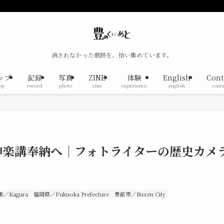
消されなかった痕跡を、拾い集めています。
ップ
記録
写真
ZINE
体験
English
Cont
op
record
photo
zine
experience
english
conta
内神楽講奉納へ｜フォトライターの歴史カメ
楽／Kagura
福岡県／Fukuoka Prefecture
豊前市／Buzen City