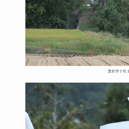
豊前市才尾 