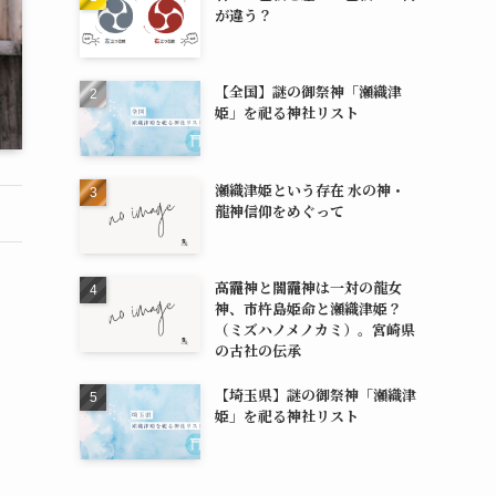
が違う？
【全国】謎の御祭神「瀬織津
姫」を祀る神社リスト
瀬織津姫という存在 水の神・
龍神信仰をめぐって
高龗神と闇龗神は一対の龍女
神、市杵島姫命と瀬織津姫？
（ミズハノメノカミ）。宮崎県
の古社の伝承
【埼玉県】謎の御祭神「瀬織津
姫」を祀る神社リスト