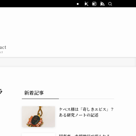
act
ct
ラ
新着記事
ケベス様は「奇しきエビス」？
ある研究ノートの記述