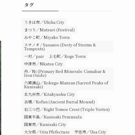
タグ
うきは市／Ukiha City
まつり／Matsuri (Festival)
みやこ町／Miyako Town
スサノオ / Susanoo (Deity of Storms &
Tempests)
一対／pair
上毛町／Koge Town
中津市／Nkatsu City
丹／Ni (Primary Red Minerals: Cinnabar &
Iron Oxide)
六郷満山／Rokugo-Manzan (Sacred Peaks of
Kunisaki)
北九州市／Kitakyushu City
古墳／Kofun (Ancient Burial Mound)
右三つ巴／Right Tomoe Crest (Triple Vortex)
国東半島／Kunisaki Peninsula
国東市／Kunisaki City
大分県／Oita Pfefecture
宇佐市／Usa City