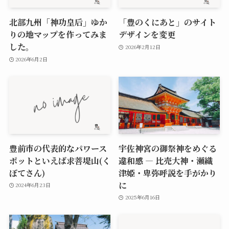
北部九州「神功皇后」ゆか
「豊のくにあと」のサイト
りの地マップを作ってみま
デザインを変更
した。
2026年2月12日
2026年6月2日
豊前市の代表的なパワース
宇佐神宮の御祭神をめぐる
ポットといえば求菩堤山(く
違和感 ― 比売大神・瀬織
ぼてさん)
津姫・卑弥呼説を手がかり
に
2024年6月23日
2025年6月16日