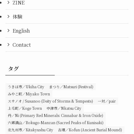
ZINE
体験
English
Contact
タグ
うきは市／Ukiha City
まつり／Matsuri (Festival)
みやこ町／Miyako Town
スサノオ / Susanoo (Deity of Storms & Tempests)
一対／pair
上毛町／Koge Town
中津市／Nkatsu City
丹／Ni (Primary Red Minerals: Cinnabar & Iron Oxide)
六郷満山／Rokugo-Manzan (Sacred Peaks of Kunisaki)
北九州市／Kitakyushu City
古墳／Kofun (Ancient Burial Mound)