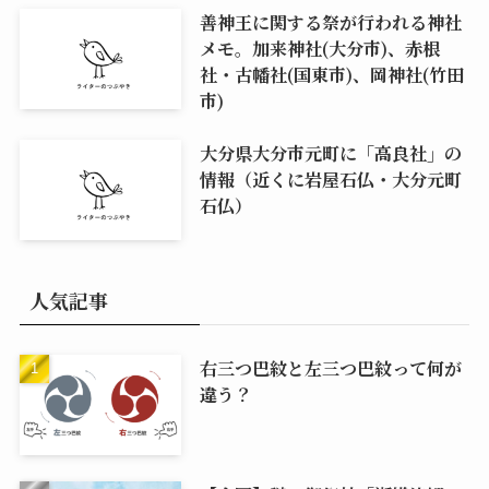
善神王に関する祭が行われる神社
メモ。加来神社(大分市)、赤根
社・古幡社(国東市)、岡神社(竹田
市)
大分県大分市元町に「高良社」の
情報（近くに岩屋石仏・大分元町
石仏）
人気記事
右三つ巴紋と左三つ巴紋って何が
違う？