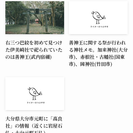
右三つ巴紋を初めて見つけ
善神王に関する祭が行われ
た伊美崎社で祀られていた
る神社メモ。加来神社(大分
のは善神王(武内宿禰)
市)、赤根社・古幡社(国東
市)、岡神社(竹田市)
大分県大分市元町に「高良
社」の情報（近くに岩屋石
仏・大分元町石仏）