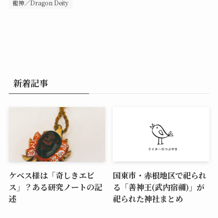
龍神／Dragon Deity
新着記事
ケベス様は「奇しきエビ
国東市・赤根地区で祀られ
ス」？ある研究ノートの記
る「善神王(武内宿禰)」が
述
祀られた神社まとめ