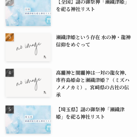
【全国】謎の御祭神「瀬織津姫」
を祀る神社リスト
瀬織津姫という存在 水の神・龍神
信仰をめぐって
高龗神と闇龗神は一対の龍女神、
市杵島姫命と瀬織津姫？（ミズハ
ノメノカミ）。宮崎県の古社の伝
承
【埼玉県】謎の御祭神「瀬織津
姫」を祀る神社リスト