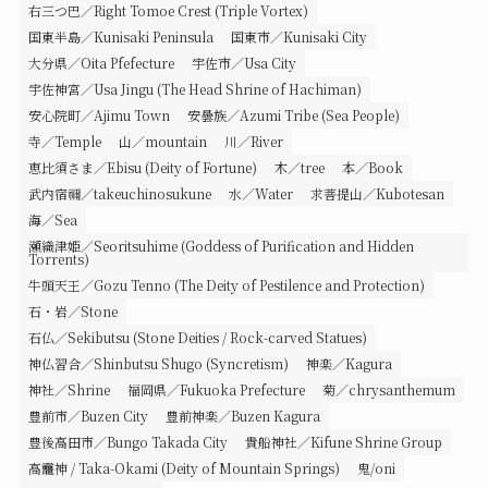
右三つ巴／Right Tomoe Crest (Triple Vortex)
国東半島／Kunisaki Peninsula
国東市／Kunisaki City
大分県／Oita Pfefecture
宇佐市／Usa City
宇佐神宮／Usa Jingu (The Head Shrine of Hachiman)
安心院町／Ajimu Town
安曇族／Azumi Tribe (Sea People)
寺／Temple
山／mountain
川／River
恵比須さま／Ebisu (Deity of Fortune)
木／tree
本／Book
武内宿禰／takeuchinosukune
水／Water
求菩提山／Kubotesan
海／Sea
瀬織津姫／Seoritsuhime (Goddess of Purification and Hidden
Torrents)
牛頭天王／Gozu Tenno (The Deity of Pestilence and Protection)
石・岩／Stone
石仏／Sekibutsu (Stone Deities / Rock-carved Statues)
神仏習合／Shinbutsu Shugo (Syncretism)
神楽／Kagura
神社／Shrine
福岡県／Fukuoka Prefecture
菊／chrysanthemum
豊前市／Buzen City
豊前神楽／Buzen Kagura
豊後高田市／Bungo Takada City
貴船神社／Kifune Shrine Group
高龗神 / Taka-Okami (Deity of Mountain Springs)
鬼/oni