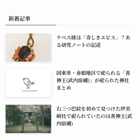
新着記事
ケベス様は「奇しきエビス」？あ
る研究ノートの記述
国東市・赤根地区で祀られる「善
神王(武内宿禰)」が祀られた神社
まとめ
右三つ巴紋を初めて見つけた伊美
崎社で祀られていたのは善神王(武
内宿禰)