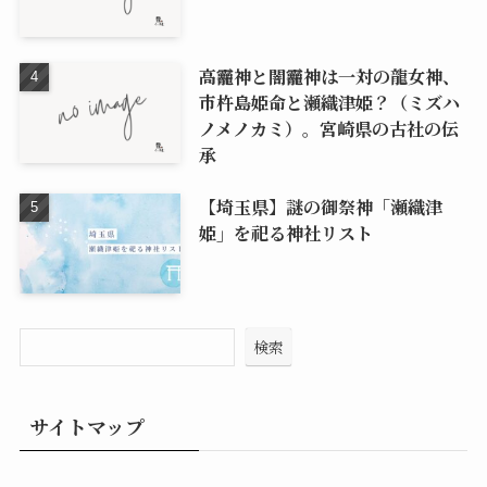
高龗神と闇龗神は一対の龍女神、
市杵島姫命と瀬織津姫？（ミズハ
ノメノカミ）。宮崎県の古社の伝
承
【埼玉県】謎の御祭神「瀬織津
姫」を祀る神社リスト
検索
サイトマップ