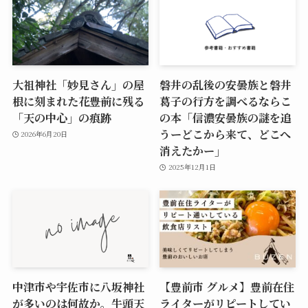
大祖神社「妙見さん」の屋
磐井の乱後の安曇族と磐井
根に刻まれた花――豊前に残る
葛子の行方を調べるならこ
「天の中心」の痕跡
の本「信濃安曇族の謎を追
うーどこから来て、どこへ
2026年6月20日
消えたかー」
2025年12月1日
中津市や宇佐市に八坂神社
【豊前市 グルメ】豊前在住
が多いのは何故か。牛頭天
ライターがリピートしてい