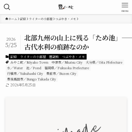
menu
ホーム
記録
ライターの小部屋
つぶやき・メモ
北部九州の山上に残る「ため池」――
2026
5/25
古代水利の痕跡なのか
記録
ライターの小部屋
歴謎旅
つぶやき・メモ
みやこ町／Miyako Town
中津市／Nkatsu City
大分県／Oita Pfefecture
水／Water
池／Pond
福岡県／Fukuoka Prefecture
行橋市／Yukuhashi City
豊前市／Buzen City
豊後高田市／Bungo Takada City
2026年5月25日