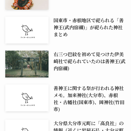
国東市・赤根地区で祀られる「善
神王(武内宿禰)」が祀られた神社
まとめ
右三つ巴紋を初めて見つけた伊美
崎社で祀られていたのは善神王(武
内宿禰)
善神王に関する祭が行われる神社
メモ。加来神社(大分市)、赤根
社・古幡社(国東市)、岡神社(竹田
市)
大分県大分市元町に「高良社」の
情報（近くに岩屋石仏・大分元町