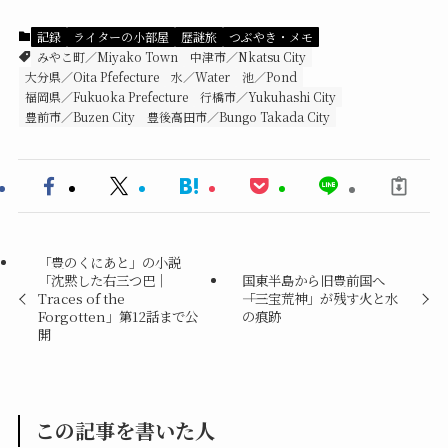
記録
ライターの小部屋
歴謎旅
つぶやき・メモ
みやこ町／Miyako Town
中津市／Nkatsu City
大分県／Oita Pfefecture
水／Water
池／Pond
福岡県／Fukuoka Prefecture
行橋市／Yukuhashi City
豊前市／Buzen City
豊後高田市／Bungo Takada City
「豊のくにあと」の小説
「沈黙した右三つ巴｜
国東半島から旧豊前国へ
Traces of the
――「三宝荒神」が残す火と水
Forgotten」第12話まで公
の痕跡
開
この記事を書いた人