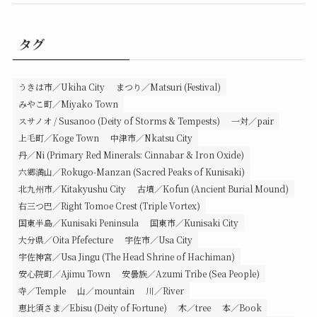
タグ
うきは市／Ukiha City
まつり／Matsuri (Festival)
みやこ町／Miyako Town
スサノオ / Susanoo (Deity of Storms & Tempests)
一対／pair
上毛町／Koge Town
中津市／Nkatsu City
丹／Ni (Primary Red Minerals: Cinnabar & Iron Oxide)
六郷満山／Rokugo-Manzan (Sacred Peaks of Kunisaki)
北九州市／Kitakyushu City
古墳／Kofun (Ancient Burial Mound)
右三つ巴／Right Tomoe Crest (Triple Vortex)
国東半島／Kunisaki Peninsula
国東市／Kunisaki City
大分県／Oita Pfefecture
宇佐市／Usa City
宇佐神宮／Usa Jingu (The Head Shrine of Hachiman)
安心院町／Ajimu Town
安曇族／Azumi Tribe (Sea People)
寺／Temple
山／mountain
川／River
恵比須さま／Ebisu (Deity of Fortune)
木／tree
本／Book