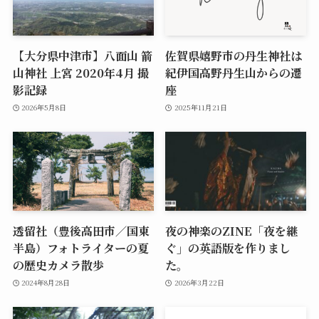
【大分県中津市】八面山 箭
佐賀県嬉野市の丹生神社は
山神社 上宮 2020年4月 撮
紀伊国高野丹生山からの遷
影記録
座
2026年5月8日
2025年11月21日
透留社（豊後高田市／国東
夜の神楽のZINE「夜を継
半島）フォトライターの夏
ぐ」の英語版を作りまし
の歴史カメラ散歩
た。
2024年8月28日
2026年3月22日