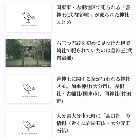
国東市・赤根地区で祀られる「善
神王(武内宿禰)」が祀られた神社
まとめ
右三つ巴紋を初めて見つけた伊美
崎社で祀られていたのは善神王(武
内宿禰)
善神王に関する祭が行われる神社
メモ。加来神社(大分市)、赤根
社・古幡社(国東市)、岡神社(竹田
市)
大分県大分市元町に「高良社」の
情報（近くに岩屋石仏・大分元町
石仏）