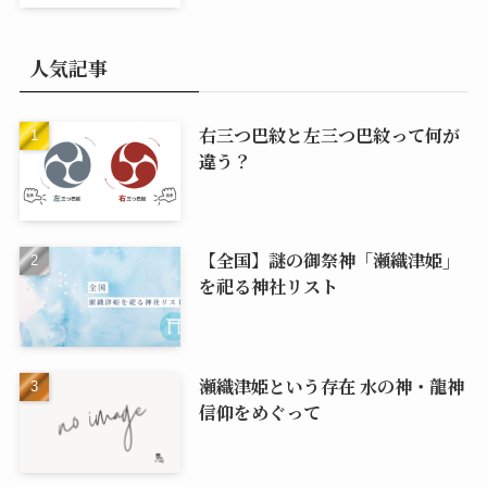
人気記事
右三つ巴紋と左三つ巴紋って何が
違う？
【全国】謎の御祭神「瀬織津姫」
を祀る神社リスト
瀬織津姫という存在 水の神・龍神
信仰をめぐって