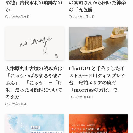
め池」――古代水利の痕跡なの
の宮司さんから聞いた神楽
か
の「五色餅」
2026年5月25日
2025年11月13日
入津原丸山古墳の読み方は
ChatGPTと手作りしたポ
「にゅうつばるまるやまこ
ストカード用ディスプレイ
ふん」。「にゅう」＝「丹
台。豊前エリアの廃材
生」だった可能性について
『morrissの素材』で
考えた
2026年1月13日
2026年2月8日