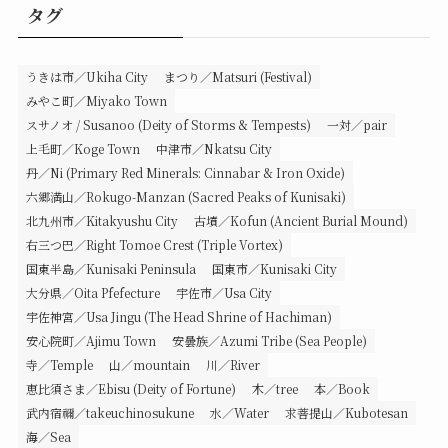
タグ
うきは市／Ukiha City
まつり／Matsuri (Festival)
みやこ町／Miyako Town
スサノオ / Susanoo (Deity of Storms & Tempests)
一対／pair
上毛町／Koge Town
中津市／Nkatsu City
丹／Ni (Primary Red Minerals: Cinnabar & Iron Oxide)
六郷満山／Rokugo-Manzan (Sacred Peaks of Kunisaki)
北九州市／Kitakyushu City
古墳／Kofun (Ancient Burial Mound)
右三つ巴／Right Tomoe Crest (Triple Vortex)
国東半島／Kunisaki Peninsula
国東市／Kunisaki City
大分県／Oita Pfefecture
宇佐市／Usa City
宇佐神宮／Usa Jingu (The Head Shrine of Hachiman)
安心院町／Ajimu Town
安曇族／Azumi Tribe (Sea People)
寺／Temple
山／mountain
川／River
恵比須さま／Ebisu (Deity of Fortune)
木／tree
本／Book
武内宿禰／takeuchinosukune
水／Water
求菩提山／Kubotesan
海／Sea