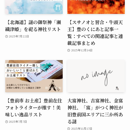
【北海道】謎の御祭神「瀬
【スサノオと習合・牛頭天
織津姫」を祀る神社リスト
王】豊のくにあと記事一
覧：すべての関連記事と連
2025年7月22日
載記事まとめ
2025年12月14日
【豊前市 お土産】豊前在住
大富神社、吉富神社、金富
フォトライターが推す！美
神社、「富」がつく神社が
味しい逸品リスト
旧豊前国エリアに三か所あ
る謎
2025年7月7日
2025年11月17日