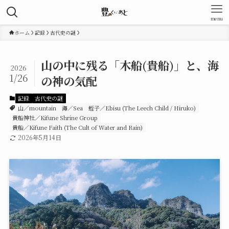
menu
ホーム
記録
古代史の謎
山の中に残る「木船(貴船)」と、海
2026
1/26
の神の気配
記録
古代史の謎
山／mountain
海／Sea
蛭子／Ebisu (The Leech Child / Hiruko)
貴船神社／Kifune Shrine Group
貴船／Kifune Faith (The Cult of Water and Rain)
2026年5月14日