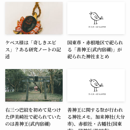
ケベス様は「奇しきエビ
国東市・赤根地区で祀られ
ス」？ある研究ノートの記
る「善神王(武内宿禰)」が
述
祀られた神社まとめ
右三つ巴紋を初めて見つけ
善神王に関する祭が行われ
た伊美崎社で祀られていた
る神社メモ。加来神社(大分
のは善神王(武内宿禰)
市)、赤根社・古幡社(国東