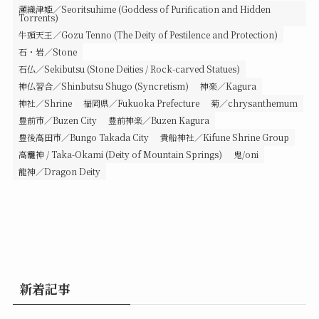
瀬織津姫／Seoritsuhime (Goddess of Purification and Hidden
Torrents)
牛頭天王／Gozu Tenno (The Deity of Pestilence and Protection)
石・岩／Stone
石仏／Sekibutsu (Stone Deities / Rock-carved Statues)
神仏習合／Shinbutsu Shugo (Syncretism)
神楽／Kagura
神社／Shrine
福岡県／Fukuoka Prefecture
菊／chrysanthemum
豊前市／Buzen City
豊前神楽／Buzen Kagura
豊後高田市／Bungo Takada City
貴船神社／Kifune Shrine Group
高龗神 / Taka-Okami (Deity of Mountain Springs)
鬼/oni
龍神／Dragon Deity
新着記事