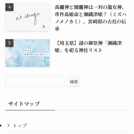
高龗神と闇龗神は一対の龍女神、
市杵島姫命と瀬織津姫？（ミズハ
ノメノカミ）。宮崎県の古社の伝
承
【埼玉県】謎の御祭神「瀬織津
姫」を祀る神社リスト
検索
サイトマップ
トップ