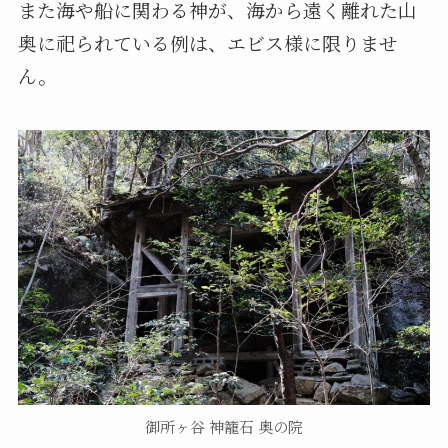
また海や船に関わる神が、海から遠く離れた山
奥に祀られている例は、エビス様に限りませ
ん。
御所ヶ谷 神籠石 奥の院