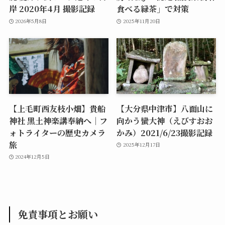
岸 2020年4月 撮影記録
食べる緑茶」で対策
2026年5月8日
2025年11月20日
【上毛町西友枝小畑】貴船
【大分県中津市】八面山に
神社 黒土神楽講奉納へ｜フ
向かう蠻大神（えびすおお
ォトライターの歴史カメラ
かみ）2021/6/23撮影記録
旅
2025年12月17日
2024年12月5日
免責事項とお願い