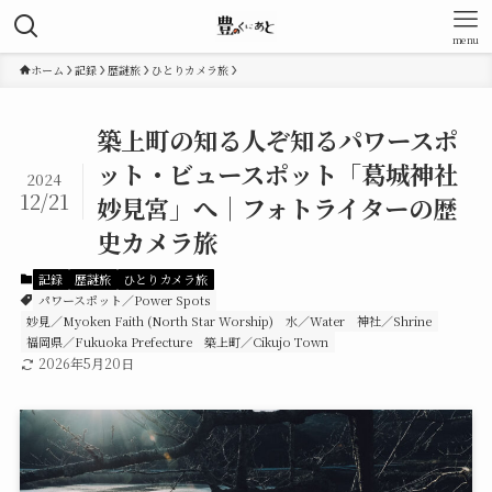
menu
ホーム
記録
歴謎旅
ひとりカメラ旅
築上町の知る人ぞ知るパワースポ
ット・ビュースポット「葛城神社
2024
12/21
妙見宮」へ｜フォトライターの歴
史カメラ旅
記録
歴謎旅
ひとりカメラ旅
パワースポット／Power Spots
妙見／Myoken Faith (North Star Worship)
水／Water
神社／Shrine
福岡県／Fukuoka Prefecture
築上町／Cikujo Town
2026年5月20日