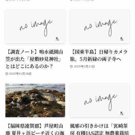
【調査ノート】鳴水祇園山
【国東半島】日帰りカメラ
笠が出た「屋敷妙見神社」
旅。5月新緑の両子寺へ
とはどこにあるのか？
2025年3月13日
2025年12月28日
【福岡県遠賀郡】芦屋町山
風邪の引きかけは「宮崎茶
鹿 夏井ヶ浜ビーチ近くの海
房 有機JAS認定 無農薬栽培