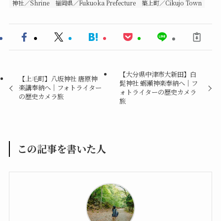
神社／Shrine
福岡県／Fukuoka Prefecture
築上町／Cikujo Town
【大分県中津市大新田】白
【上毛町】八坂神社 唐原神
髭神社 蛎瀬神楽奉納へ｜フ
楽講奉納へ｜フォトライター
ォトライターの歴史カメラ
の歴史カメラ旅
旅
この記事を書いた人