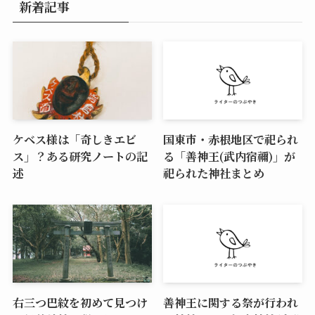
新着記事
ケベス様は「奇しきエビ
国東市・赤根地区で祀られ
ス」？ある研究ノートの記
る「善神王(武内宿禰)」が
述
祀られた神社まとめ
右三つ巴紋を初めて見つけ
善神王に関する祭が行われ