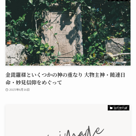
金毘羅様といくつかの神の重なり 大物主神・饒速日
命・妙見信仰をめぐって
2025年6月16日
古代史の謎