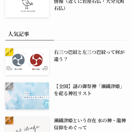
情報（近くに岩屋石仏・大分元町
石仏）
人気記事
右三つ巴紋と左三つ巴紋って何が
違う？
【全国】謎の御祭神「瀬織津姫」
を祀る神社リスト
瀬織津姫という存在 水の神・龍神
信仰をめぐって