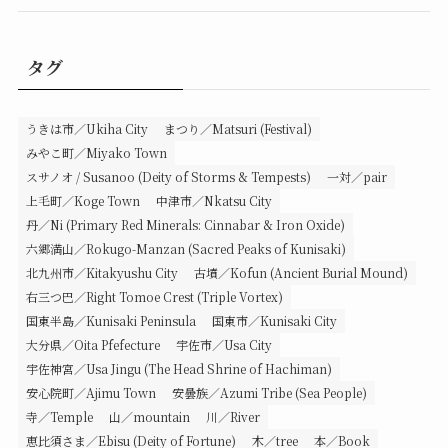
タグ
うきは市／Ukiha City
まつり／Matsuri (Festival)
みやこ町／Miyako Town
スサノオ / Susanoo (Deity of Storms & Tempests)
一対／pair
上毛町／Koge Town
中津市／Nkatsu City
丹／Ni (Primary Red Minerals: Cinnabar & Iron Oxide)
六郷満山／Rokugo-Manzan (Sacred Peaks of Kunisaki)
北九州市／Kitakyushu City
古墳／Kofun (Ancient Burial Mound)
右三つ巴／Right Tomoe Crest (Triple Vortex)
国東半島／Kunisaki Peninsula
国東市／Kunisaki City
大分県／Oita Pfefecture
宇佐市／Usa City
宇佐神宮／Usa Jingu (The Head Shrine of Hachiman)
安心院町／Ajimu Town
安曇族／Azumi Tribe (Sea People)
寺／Temple
山／mountain
川／River
恵比須さま／Ebisu (Deity of Fortune)
木／tree
本／Book