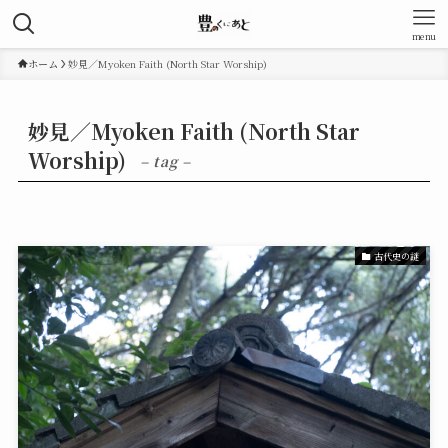
menu
ホーム
妙見／Myoken Faith (North Star Worship)
妙見／Myoken Faith (North Star
Worship)
– tag –
古代史の謎