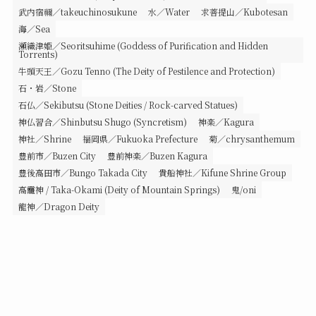
武内宿禰／takeuchinosukune
水／Water
求菩提山／Kubotesan
海／Sea
瀬織津姫／Seoritsuhime (Goddess of Purification and Hidden
Torrents)
牛頭天王／Gozu Tenno (The Deity of Pestilence and Protection)
石・岩／Stone
石仏／Sekibutsu (Stone Deities / Rock-carved Statues)
神仏習合／Shinbutsu Shugo (Syncretism)
神楽／Kagura
神社／Shrine
福岡県／Fukuoka Prefecture
菊／chrysanthemum
豊前市／Buzen City
豊前神楽／Buzen Kagura
豊後高田市／Bungo Takada City
貴船神社／Kifune Shrine Group
高龗神 / Taka-Okami (Deity of Mountain Springs)
鬼/oni
龍神／Dragon Deity