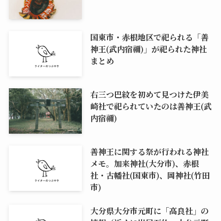
国東市・赤根地区で祀られる「善
神王(武内宿禰)」が祀られた神社
まとめ
右三つ巴紋を初めて見つけた伊美
崎社で祀られていたのは善神王(武
内宿禰)
善神王に関する祭が行われる神社
メモ。加来神社(大分市)、赤根
社・古幡社(国東市)、岡神社(竹田
市)
大分県大分市元町に「高良社」の