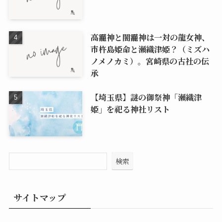
高龗神と闇龗神は一対の龍女神、
市杵島姫命と瀬織津姫？（ミズハ
ノメノカミ）。宮崎県の古社の伝
承
【埼玉県】謎の御祭神「瀬織津
姫」を祀る神社リスト
検索
サイトマップ