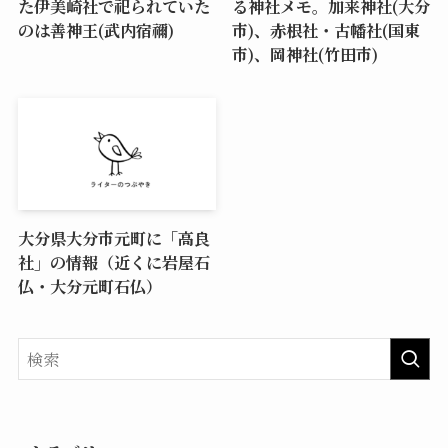
た伊美崎社で祀られていた
る神社メモ。加来神社(大分
のは善神王(武内宿禰)
市)、赤根社・古幡社(国東
市)、岡神社(竹田市)
大分県大分市元町に「高良
社」の情報（近くに岩屋石
仏・大分元町石仏）