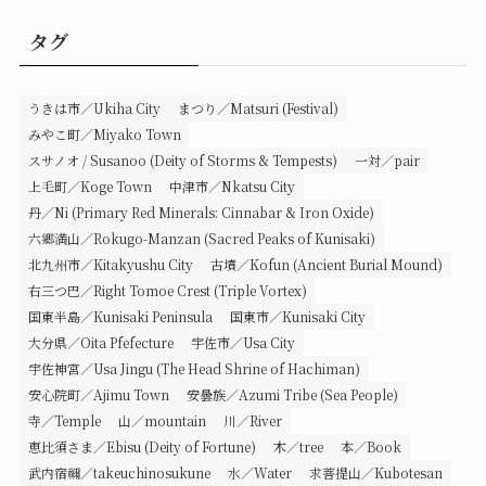
タグ
うきは市／Ukiha City
まつり／Matsuri (Festival)
みやこ町／Miyako Town
スサノオ / Susanoo (Deity of Storms & Tempests)
一対／pair
上毛町／Koge Town
中津市／Nkatsu City
丹／Ni (Primary Red Minerals: Cinnabar & Iron Oxide)
六郷満山／Rokugo-Manzan (Sacred Peaks of Kunisaki)
北九州市／Kitakyushu City
古墳／Kofun (Ancient Burial Mound)
右三つ巴／Right Tomoe Crest (Triple Vortex)
国東半島／Kunisaki Peninsula
国東市／Kunisaki City
大分県／Oita Pfefecture
宇佐市／Usa City
宇佐神宮／Usa Jingu (The Head Shrine of Hachiman)
安心院町／Ajimu Town
安曇族／Azumi Tribe (Sea People)
寺／Temple
山／mountain
川／River
恵比須さま／Ebisu (Deity of Fortune)
木／tree
本／Book
武内宿禰／takeuchinosukune
水／Water
求菩提山／Kubotesan