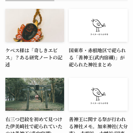
ケベス様は「奇しきエビ
国東市・赤根地区で祀られ
ス」？ある研究ノートの記
る「善神王(武内宿禰)」が
述
祀られた神社まとめ
右三つ巴紋を初めて見つけ
善神王に関する祭が行われ
た伊美崎社で祀られていた
る神社メモ。加来神社(大分