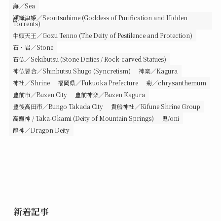
海／Sea
瀬織津姫／Seoritsuhime (Goddess of Purification and Hidden
Torrents)
牛頭天王／Gozu Tenno (The Deity of Pestilence and Protection)
石・岩／Stone
石仏／Sekibutsu (Stone Deities / Rock-carved Statues)
神仏習合／Shinbutsu Shugo (Syncretism)
神楽／Kagura
神社／Shrine
福岡県／Fukuoka Prefecture
菊／chrysanthemum
豊前市／Buzen City
豊前神楽／Buzen Kagura
豊後高田市／Bungo Takada City
貴船神社／Kifune Shrine Group
高龗神 / Taka-Okami (Deity of Mountain Springs)
鬼/oni
龍神／Dragon Deity
新着記事