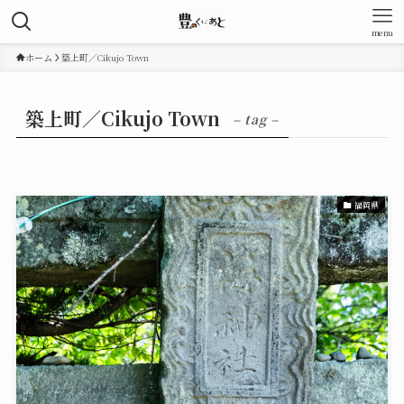
menu
ホーム
築上町／Cikujo Town
築上町／Cikujo Town
– tag –
福岡県