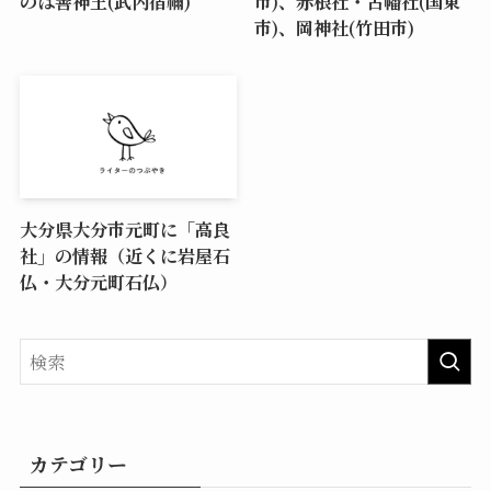
のは善神王(武内宿禰)
市)、赤根社・古幡社(国東
市)、岡神社(竹田市)
大分県大分市元町に「高良
社」の情報（近くに岩屋石
仏・大分元町石仏）
カテゴリー