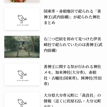
国東市・赤根地区で祀られる「善
神王(武内宿禰)」が祀られた神社
まとめ
右三つ巴紋を初めて見つけた伊美
崎社で祀られていたのは善神王(武
内宿禰)
善神王に関する祭が行われる神社
メモ。加来神社(大分市)、赤根
社・古幡社(国東市)、岡神社(竹田
市)
大分県大分市元町に「高良社」の
情報（近くに岩屋石仏・大分元町
石仏）