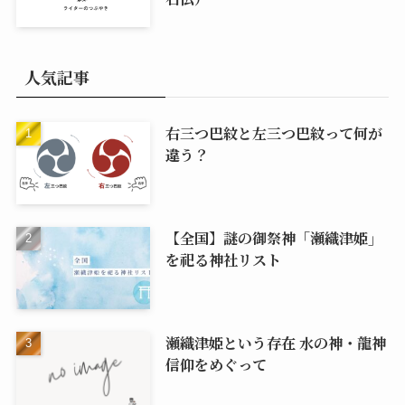
人気記事
右三つ巴紋と左三つ巴紋って何が
違う？
【全国】謎の御祭神「瀬織津姫」
を祀る神社リスト
瀬織津姫という存在 水の神・龍神
信仰をめぐって