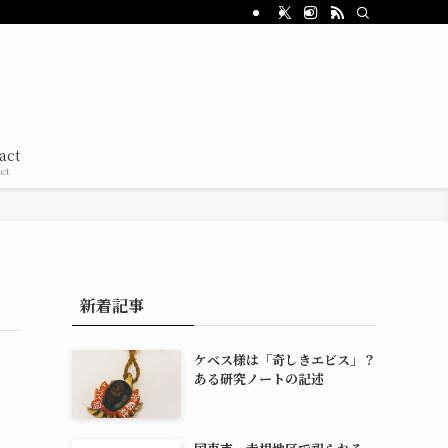
act
ct
新着記事
ケベス様は「奇しきエビス」？
ある研究ノートの記述