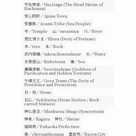
宇佐神宮／Usa Jingu (The Head Shrine of
Hachiman)
安心院町／Ajimu Town
安曇族／Azumi Tribe (Sea People)
寺／Temple
山／mountain
川／River
恵比須さま／Ebisu (Deity of Fortune)
木／tree
本／Book
武内宿禰／takeuchinosukune
水／Water
求菩提山／Kubotesan
海／Sea
瀬織津姫／Seoritsuhime (Goddess of
Purification and Hidden Torrents)
牛頭天王／Gozu Tenno (The Deity of
Pestilence and Protection)
石・岩／Stone
石仏／Sekibutsu (Stone Deities / Rock-
carved Statues)
神仏習合／Shinbutsu Shugo (Syncretism)
神楽／Kagura
神社／Shrine
福岡県／Fukuoka Prefecture
菊／chrysanthemum
豊前市／Buzen City