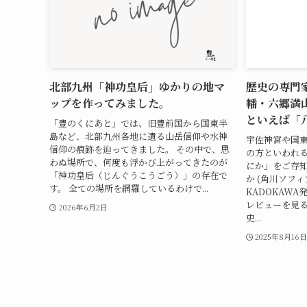
北部九州「神功皇后」ゆかりの地マ
歴史の専門
ップを作ってみました。
幡・六郷満
といえば「
「豊のくにあと」では、旧豊前国から国東半
島など、北部九州各地に遺る山岳信仰や水神
宇佐神宮や国
信仰の痕跡を辿ってきました。 その中で、思
の方といわれる
わぬ場所で、何度も浮かび上がってきたのが
にか」をご存知
「神功皇后（じんぐうこうごう）」の存在で
か (角川ソフィ
す。 全ての場所を網羅しているわけで...
KADOKAWA発売
レビューを見る
2026年6月2日
史...
2025年8月16