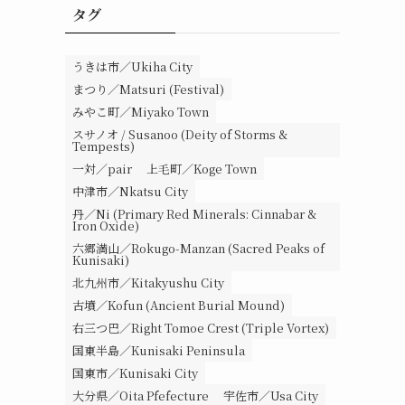
タグ
うきは市／Ukiha City
まつり／Matsuri (Festival)
みやこ町／Miyako Town
スサノオ / Susanoo (Deity of Storms &
Tempests)
一対／pair
上毛町／Koge Town
中津市／Nkatsu City
丹／Ni (Primary Red Minerals: Cinnabar &
Iron Oxide)
六郷満山／Rokugo-Manzan (Sacred Peaks of
Kunisaki)
北九州市／Kitakyushu City
古墳／Kofun (Ancient Burial Mound)
右三つ巴／Right Tomoe Crest (Triple Vortex)
国東半島／Kunisaki Peninsula
国東市／Kunisaki City
大分県／Oita Pfefecture
宇佐市／Usa City