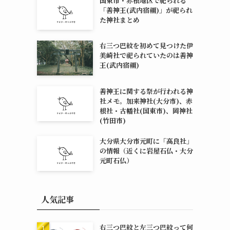
国東市・赤根地区で祀られる
「善神王(武内宿禰)」が祀られ
た神社まとめ
右三つ巴紋を初めて見つけた伊
美崎社で祀られていたのは善神
王(武内宿禰)
善神王に関する祭が行われる神
社メモ。加来神社(大分市)、赤
根社・古幡社(国東市)、岡神社
(竹田市)
大分県大分市元町に「高良社」
の情報（近くに岩屋石仏・大分
元町石仏）
人気記事
右三つ巴紋と左三つ巴紋って何