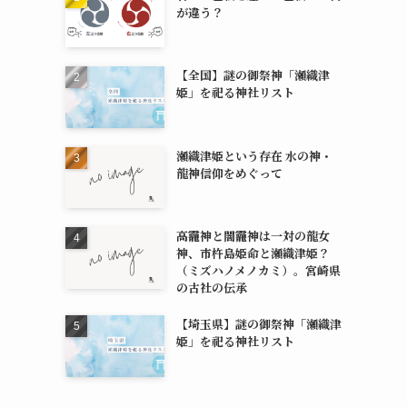
が違う？
【全国】謎の御祭神「瀬織津
姫」を祀る神社リスト
瀬織津姫という存在 水の神・
龍神信仰をめぐって
高龗神と闇龗神は一対の龍女
神、市杵島姫命と瀬織津姫？
（ミズハノメノカミ）。宮崎県
の古社の伝承
【埼玉県】謎の御祭神「瀬織津
姫」を祀る神社リスト