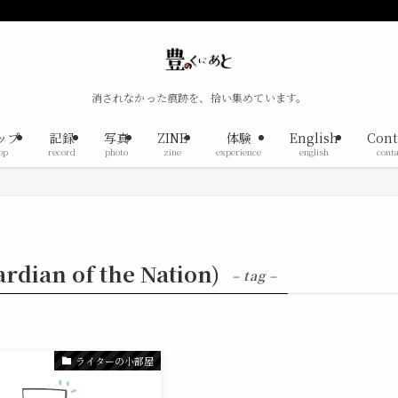
消されなかった痕跡を、拾い集めています。
ップ
記録
写真
ZINE
体験
English
Cont
op
record
photo
zine
experience
english
conta
ian of the Nation)
– tag –
ライターの小部屋