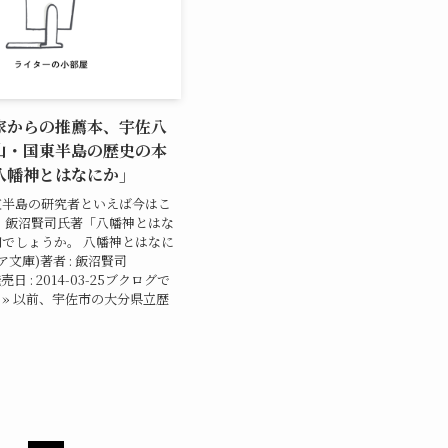
家からの推薦本、宇佐八
山・国東半島の歴史の本
八幡神とはなにか」
東半島の研究者といえば今はこ
 飯沼賢司氏著「八幡神とはな
でしょうか。 八幡神とはなに
ア文庫)著者 : 飯沼賢司
日 : 2014-03-25ブクログで
» 以前、宇佐市の大分県立歴
日