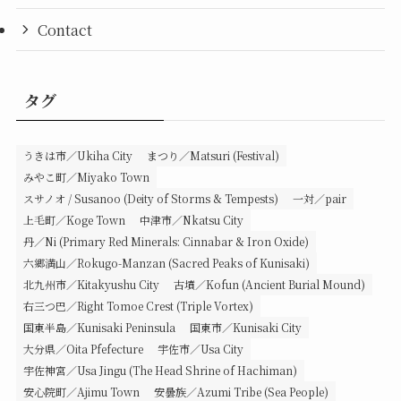
Contact
タグ
うきは市／Ukiha City
まつり／Matsuri (Festival)
みやこ町／Miyako Town
スサノオ / Susanoo (Deity of Storms & Tempests)
一対／pair
上毛町／Koge Town
中津市／Nkatsu City
丹／Ni (Primary Red Minerals: Cinnabar & Iron Oxide)
六郷満山／Rokugo-Manzan (Sacred Peaks of Kunisaki)
北九州市／Kitakyushu City
古墳／Kofun (Ancient Burial Mound)
右三つ巴／Right Tomoe Crest (Triple Vortex)
国東半島／Kunisaki Peninsula
国東市／Kunisaki City
大分県／Oita Pfefecture
宇佐市／Usa City
宇佐神宮／Usa Jingu (The Head Shrine of Hachiman)
安心院町／Ajimu Town
安曇族／Azumi Tribe (Sea People)