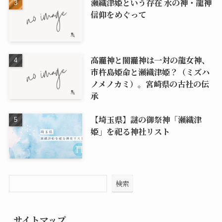
瀬織津姫という存在 水の神・龍神
信仰をめぐって
高龗神と闇龗神は一対の龍女神、
市杵島姫命と瀬織津姫？（ミズハ
ノメノカミ）。宮崎県の古社の伝
承
【埼玉県】謎の御祭神「瀬織津
姫」を祀る神社リスト
検索
サイトマップ