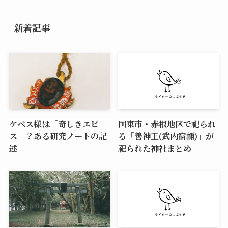
新着記事
ケベス様は「奇しきエビ
国東市・赤根地区で祀られ
ス」？ある研究ノートの記
る「善神王(武内宿禰)」が
述
祀られた神社まとめ