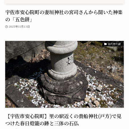
宇佐市安心院町の妻垣神社の宮司さんから聞いた神楽
の「五色餅」
2025年11月13日
古代史の謎
【宇佐市安心院町】里の駅近くの貴船神社(戸方)で見
つけた春日燈籠の跡と三体の石仏