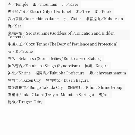
寺／Temple
山／mountain
川／River
恵比須さま／Ebisu (Deity of Fortune)
木／tree
本／Book
武内宿禰／takeuchinosukune
水／Water
求菩提山／Kubotesan
海／Sea
瀬織津姫／Seoritsuhime (Goddess of Purification and Hidden
Torrents)
牛頭天王／Gozu Tenno (The Deity of Pestilence and Protection)
石・岩／Stone
石仏／Sekibutsu (Stone Deities / Rock-carved Statues)
神仏習合／Shinbutsu Shugo (Syncretism)
神楽／Kagura
神社／Shrine
福岡県／Fukuoka Prefecture
菊／chrysanthemum
豊前市／Buzen City
豊前神楽／Buzen Kagura
豊後高田市／Bungo Takada City
貴船神社／Kifune Shrine Group
高龗神 / Taka-Okami (Deity of Mountain Springs)
鬼/oni
龍神／Dragon Deity