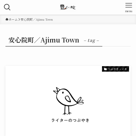
menu
ホーム
安心院町／Ajimu Town
安心院町／Ajimu Town
– tag –
つぶやき・メモ