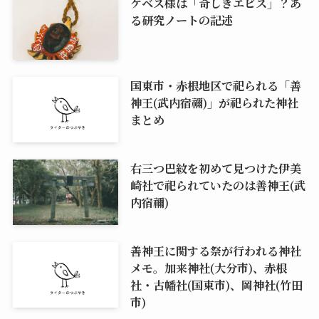
ケベス様は「奇しきエビス」？あ
る研究ノートの記述
国東市・赤根地区で祀られる「善
神王(武内宿禰)」が祀られた神社
まとめ
右三つ巴紋を初めて見つけた伊美
崎社で祀られていたのは善神王(武
内宿禰)
善神王に関する祭が行われる神社
メモ。加来神社(大分市)、赤根
社・古幡社(国東市)、岡神社(竹田
市)