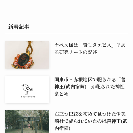
新着記事
ケベス様は「奇しきエビス」？あ
る研究ノートの記述
国東市・赤根地区で祀られる「善
神王(武内宿禰)」が祀られた神社
まとめ
右三つ巴紋を初めて見つけた伊美
崎社で祀られていたのは善神王(武
内宿禰)