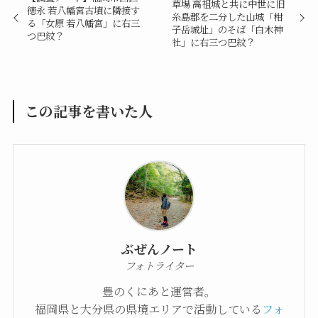
草場 高祖城と共に中世に旧
徳永 若八幡宮古墳に隣接す
糸島郡を二分した山城「柑
る「女原 若八幡宮」に右三
子岳城址」のそば「白木神
つ巴紋？
社」に右三つ巴紋？
この記事を書いた人
ぶぜんノート
フォトライター
豊のくにあと運営者。
福岡県と大分県の県境エリアで活動している
フォ