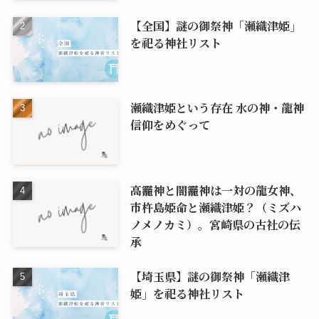
【全国】謎の御祭神「瀬織津姫」
を祀る神社リスト
瀬織津姫という存在 水の神・龍神
信仰をめぐって
高龗神と闇龗神は一対の龍女神、
市杵島姫命と瀬織津姫？（ミズハ
ノメノカミ）。宮崎県の古社の伝
承
【埼玉県】謎の御祭神「瀬織津
姫」を祀る神社リスト