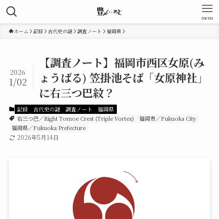
menu
ホーム
記録
古代史の謎
調査ノート
福岡県
【調査ノート】福岡市西区女原(み
2026
ょうばる) 笠掛池そば「女原神社」
1/02
に右三つ巴紋？
記録
古代史の謎
調査ノート
福岡県
右三つ巴／Right Tomoe Crest (Triple Vortex)
福岡市／Fukuoka City
福岡県／Fukuoka Prefecture
2026年5月14日