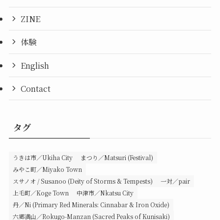
ZINE
体験
English
Contact
タグ
うきは市／Ukiha City
まつり／Matsuri (Festival)
みやこ町／Miyako Town
スサノオ / Susanoo (Deity of Storms & Tempests)
一対／pair
上毛町／Koge Town
中津市／Nkatsu City
丹／Ni (Primary Red Minerals: Cinnabar & Iron Oxide)
六郷満山／Rokugo-Manzan (Sacred Peaks of Kunisaki)