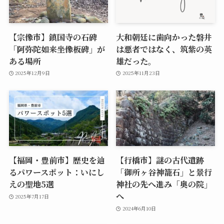
【宗像市】鎮国寺の石碑
大和朝廷に歯向かった磐井
「阿弥陀如来坐像板碑」が
は悪者ではなく、筑紫の英
ある場所
雄だった。
2025年12月9日
2025年11月23日
【福岡・豊前市】歴史を辿
【行橋市】謎の古代遺跡
るパワースポット：いにし
「御所ヶ谷神籠石」と景行
えの聖地5選
神社の先へ進み「奥の院」
へ
2025年7月17日
2024年6月10日