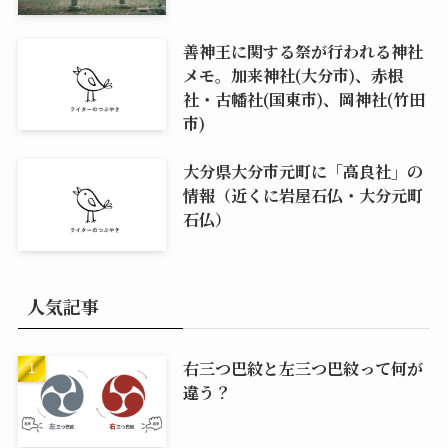
善神王に関する祭が行われる神社
メモ。加来神社(大分市)、赤根
社・古幡社(国東市)、岡神社(竹田
市)
大分県大分市元町に「高良社」の
情報（近くに岩屋石仏・大分元町
石仏）
人気記事
右三つ巴紋と左三つ巴紋って何が
違う？