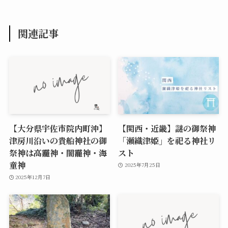
関連記事
【大分県宇佐市院内町沖】
【関西・近畿】謎の御祭神
津房川沿いの貴船神社の御
「瀬織津姫」を祀る神社リ
祭神は高龗神・闇龗神・海
スト
童神
2025年7月25日
2025年12月7日