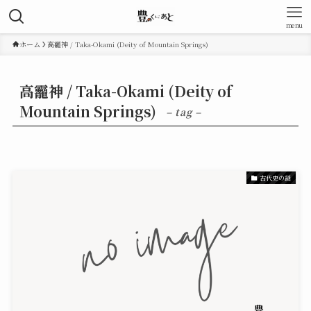
menu
ホーム
高龗神 / Taka-Okami (Deity of Mountain Springs)
高龗神 / Taka-Okami (Deity of
Mountain Springs)
– tag –
古代史の謎