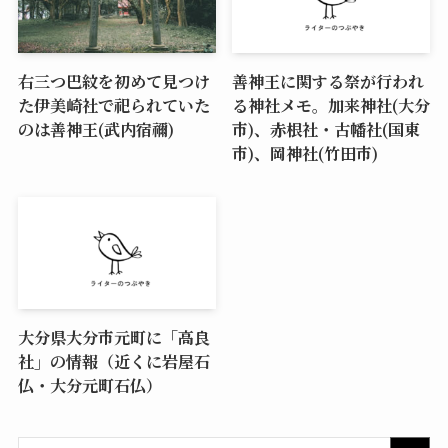
右三つ巴紋を初めて見つけ
善神王に関する祭が行われ
た伊美崎社で祀られていた
る神社メモ。加来神社(大分
のは善神王(武内宿禰)
市)、赤根社・古幡社(国東
市)、岡神社(竹田市)
大分県大分市元町に「高良
社」の情報（近くに岩屋石
仏・大分元町石仏）