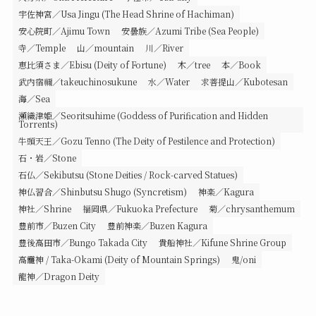
宇佐神宮／Usa Jingu (The Head Shrine of Hachiman)
安心院町／Ajimu Town
安曇族／Azumi Tribe (Sea People)
寺／Temple
山／mountain
川／River
恵比須さま／Ebisu (Deity of Fortune)
木／tree
本／Book
武内宿禰／takeuchinosukune
水／Water
求菩提山／Kubotesan
海／Sea
瀬織津姫／Seoritsuhime (Goddess of Purification and Hidden
Torrents)
牛頭天王／Gozu Tenno (The Deity of Pestilence and Protection)
石・岩／Stone
石仏／Sekibutsu (Stone Deities / Rock-carved Statues)
神仏習合／Shinbutsu Shugo (Syncretism)
神楽／Kagura
神社／Shrine
福岡県／Fukuoka Prefecture
菊／chrysanthemum
豊前市／Buzen City
豊前神楽／Buzen Kagura
豊後高田市／Bungo Takada City
貴船神社／Kifune Shrine Group
高龗神 / Taka-Okami (Deity of Mountain Springs)
鬼/oni
龍神／Dragon Deity