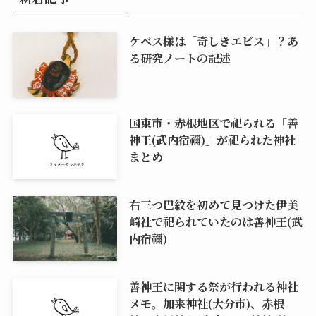
ケベス様は「奇しきエビス」？あ
る研究ノートの記述
国東市・赤根地区で祀られる「善
神王(武内宿禰)」が祀られた神社
まとめ
右三つ巴紋を初めて見つけた伊美
崎社で祀られていたのは善神王(武
内宿禰)
善神王に関する祭が行われる神社
メモ。加来神社(大分市)、赤根