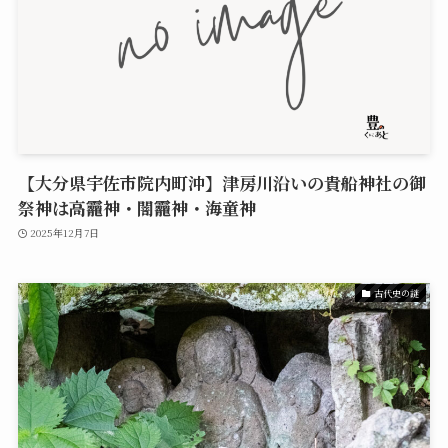
【大分県宇佐市院内町沖】津房川沿いの貴船神社の御
祭神は高龗神・闇龗神・海童神
2025年12月7日
古代史の謎