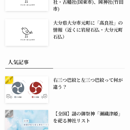
社・古幡社(国東市)、岡神社(竹田
市)
大分県大分市元町に「高良社」の
情報（近くに岩屋石仏・大分元町
石仏）
人気記事
右三つ巴紋と左三つ巴紋って何が
違う？
【全国】謎の御祭神「瀬織津姫」
を祀る神社リスト