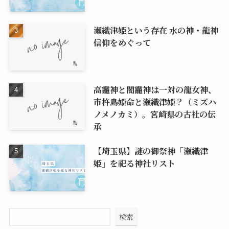
瀬織津姫という存在 水の神・龍神
信仰をめぐって
高龗神と闇龗神は一対の龍女神、
市杵島姫命と瀬織津姫？（ミズハ
ノメノカミ）。宮崎県の古社の伝
承
【埼玉県】謎の御祭神「瀬織津
姫」を祀る神社リスト
検索