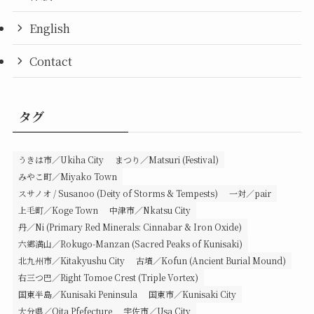
English
Contact
タグ
うきは市／Ukiha City
まつり／Matsuri (Festival)
みやこ町／Miyako Town
スサノオ / Susanoo (Deity of Storms & Tempests)
一対／pair
上毛町／Koge Town
中津市／Nkatsu City
丹／Ni (Primary Red Minerals: Cinnabar & Iron Oxide)
六郷満山／Rokugo-Manzan (Sacred Peaks of Kunisaki)
北九州市／Kitakyushu City
古墳／Kofun (Ancient Burial Mound)
右三つ巴／Right Tomoe Crest (Triple Vortex)
国東半島／Kunisaki Peninsula
国東市／Kunisaki City
大分県／Oita Pfefecture
宇佐市／Usa City