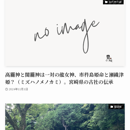
古代史の謎
高龗神と闇龗神は一対の龍女神、市杵島姫命と瀬織津
姫？（ミズハノメノカミ）。宮崎県の古社の伝承
2024年11月1日
歴謎旅