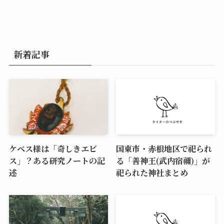
新着記事
ケベス様は「奇しきエビ
国東市・赤根地区で祀られ
ス」？ある研究ノートの記
る「善神王(武内宿禰)」が
述
祀られた神社まとめ