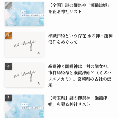
【全国】謎の御祭神「瀬織津姫」
を祀る神社リスト
瀬織津姫という存在 水の神・龍神
信仰をめぐって
高龗神と闇龗神は一対の龍女神、
市杵島姫命と瀬織津姫？（ミズハ
ノメノカミ）。宮崎県の古社の伝
承
【埼玉県】謎の御祭神「瀬織津
姫」を祀る神社リスト