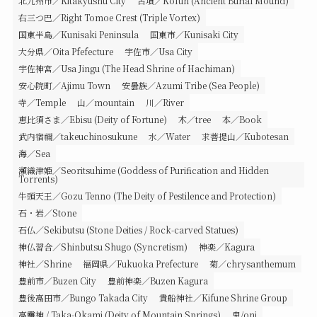
北九州市／Kitakyushu City
古墳／Kofun (Ancient Burial Mound)
右三つ巴／Right Tomoe Crest (Triple Vortex)
国東半島／Kunisaki Peninsula
国東市／Kunisaki City
大分県／Oita Pfefecture
宇佐市／Usa City
宇佐神宮／Usa Jingu (The Head Shrine of Hachiman)
安心院町／Ajimu Town
安曇族／Azumi Tribe (Sea People)
寺／Temple
山／mountain
川／River
恵比須さま／Ebisu (Deity of Fortune)
木／tree
本／Book
武内宿禰／takeuchinosukune
水／Water
求菩提山／Kubotesan
海／Sea
瀬織津姫／Seoritsuhime (Goddess of Purification and Hidden
Torrents)
牛頭天王／Gozu Tenno (The Deity of Pestilence and Protection)
石・岩／Stone
石仏／Sekibutsu (Stone Deities / Rock-carved Statues)
神仏習合／Shinbutsu Shugo (Syncretism)
神楽／Kagura
神社／Shrine
福岡県／Fukuoka Prefecture
菊／chrysanthemum
豊前市／Buzen City
豊前神楽／Buzen Kagura
豊後高田市／Bungo Takada City
貴船神社／Kifune Shrine Group
高龗神 / Taka-Okami (Deity of Mountain Springs)
鬼/oni