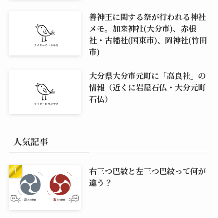
善神王に関する祭が行われる神社
メモ。加来神社(大分市)、赤根
社・古幡社(国東市)、岡神社(竹田
市)
大分県大分市元町に「高良社」の
情報（近くに岩屋石仏・大分元町
石仏）
人気記事
右三つ巴紋と左三つ巴紋って何が
違う？