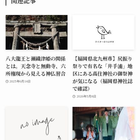
関連記事
八大龍王と瀬織津姫の関係
【福岡県北九州市】尻振り
とは。天念寺と無動寺、六
祭りで有名な「井手浦」地
所権現から見える神仏習合
区にある高住神社の御祭神
が気になる（福岡県神社誌
2025年6月14日
で確認）
2026年5月8日