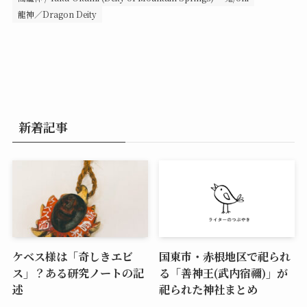
龍神／Dragon Deity
新着記事
ケベス様は「奇しきエビ
国東市・赤根地区で祀られ
ス」？ある研究ノートの記
る「善神王(武内宿禰)」が
述
祀られた神社まとめ