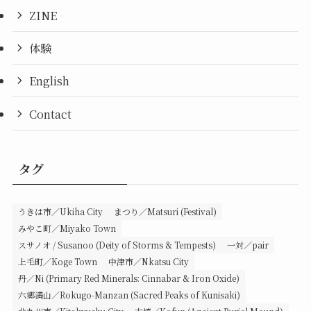
ZINE
体験
English
Contact
タグ
うきは市／Ukiha City
まつり／Matsuri (Festival)
みやこ町／Miyako Town
スサノオ / Susanoo (Deity of Storms & Tempests)
一対／pair
上毛町／Koge Town
中津市／Nkatsu City
丹／Ni (Primary Red Minerals: Cinnabar & Iron Oxide)
六郷満山／Rokugo-Manzan (Sacred Peaks of Kunisaki)