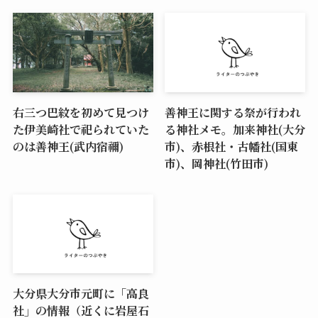
右三つ巴紋を初めて見つけ
善神王に関する祭が行われ
た伊美崎社で祀られていた
る神社メモ。加来神社(大分
のは善神王(武内宿禰)
市)、赤根社・古幡社(国東
市)、岡神社(竹田市)
大分県大分市元町に「高良
社」の情報（近くに岩屋石