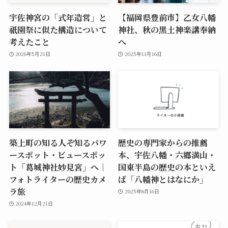
宇佐神宮の「式年造営」と
【福岡県豊前市】乙女八幡
祇園祭に似た構造について
神社、秋の黒土神楽講奉納
考えたこと
へ
2026年5月21日
2025年11月16日
築上町の知る人ぞ知るパワ
歴史の専門家からの推薦
ースポット・ビュースポッ
本、宇佐八幡・六郷満山・
ト「葛城神社妙見宮」へ｜
国東半島の歴史の本といえ
フォトライターの歴史カメ
ば「八幡神とはなにか」
ラ旅
2025年8月16日
2024年12月21日