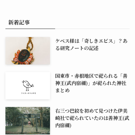
新着記事
ケベス様は「奇しきエビス」？あ
る研究ノートの記述
国東市・赤根地区で祀られる「善
神王(武内宿禰)」が祀られた神社
まとめ
右三つ巴紋を初めて見つけた伊美
崎社で祀られていたのは善神王(武
内宿禰)