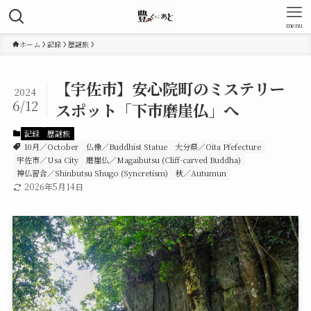
menu
ホーム
記録
歴謎旅
【宇佐市】安心院町のミステリー
2024
6/12
スポット「下市磨崖仏」へ
記録
歴謎旅
10月／October
仏像／Buddhist Statue
大分県／Oita Pfefecture
宇佐市／Usa City
磨崖仏／Magaibutsu (Cliff-carved Buddha)
神仏習合／Shinbutsu Shugo (Syncretism)
秋／Autumun
2026年5月14日