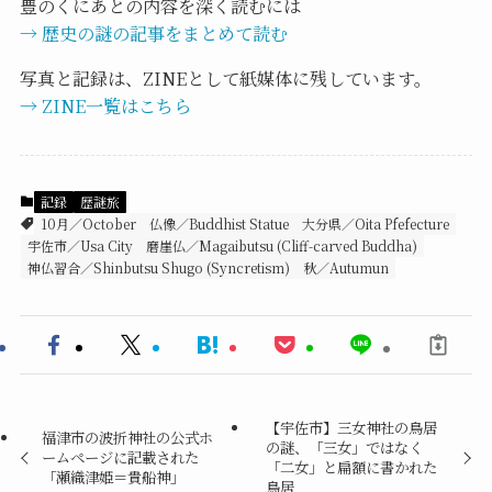
豊のくにあとの内容を深く読むには
→ 歴史の謎の記事をまとめて読む
写真と記録は、ZINEとして紙媒体に残しています。
→ ZINE一覧はこちら
記録
歴謎旅
10月／October
仏像／Buddhist Statue
大分県／Oita Pfefecture
宇佐市／Usa City
磨崖仏／Magaibutsu (Cliff-carved Buddha)
神仏習合／Shinbutsu Shugo (Syncretism)
秋／Autumun
【宇佐市】三女神社の鳥居
福津市の波折神社の公式ホ
の謎、「三女」ではなく
ームページに記載された
「二女」と扁額に書かれた
「瀬織津姫＝貴船神」
鳥居