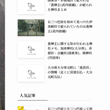
国東市・赤根地区で祀られる
「善神王(武内宿禰)」が祀られ
た神社まとめ
右三つ巴紋を初めて見つけた伊
美崎社で祀られていたのは善神
王(武内宿禰)
善神王に関する祭が行われる神
社メモ。加来神社(大分市)、赤
根社・古幡社(国東市)、岡神社
(竹田市)
大分県大分市元町に「高良社」
の情報（近くに岩屋石仏・大分
元町石仏）
人気記事
右三つ巴紋と左三つ巴紋って何