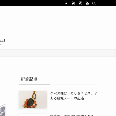
act
ct
新着記事
ケベス様は「奇しきエビス」？
ある研究ノートの記述