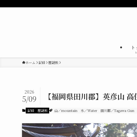
ト
t
ホーム
記録
歴謎旅
2026
【福岡県田川郡】英彦山 高住
5/09
記録
歴謎旅
山／mountain
水／Water
田川郡／Tagawa Gun