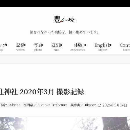
消されなかった痕跡を、拾い集めています。
ップ
記録
写真
ZINE
体験
English
Cont
op
record
photo
zine
experience
english
conta
神社 2020年3月 撮影記録
神社／Shrine
福岡県／Fukuoka Prefecture
英彦山／Hikosan
2026年5月14日