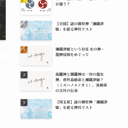
が違う？
【全国】謎の御祭神「瀬織津
姫」を祀る神社リスト
瀬織津姫という存在 水の神・
龍神信仰をめぐって
高龗神と闇龗神は一対の龍女
神、市杵島姫命と瀬織津姫？
（ミズハノメノカミ）。宮崎県
の古社の伝承
【埼玉県】謎の御祭神「瀬織津
姫」を祀る神社リスト