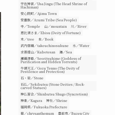
宇佐神宮／Usa Jingu (The Head Shrine of
Hachiman)
安心院町／Ajimu Town
安曇族／Azumi Tribe (Sea People)
寺／Temple
山／mountain
川／River
恵比須さま／Ebisu (Deity of Fortune)
木／tree
本／Book
武内宿禰／takeuchinosukune
水／Water
求菩提山／Kubotesan
海／Sea
瀬織津姫／Seoritsuhime (Goddess of
Purification and Hidden Torrents)
牛頭天王／Gozu Tenno (The Deity of
Pestilence and Protection)
石・岩／Stone
石仏／Sekibutsu (Stone Deities / Rock-
carved Statues)
神仏習合／Shinbutsu Shugo (Syncretism)
神楽／Kagura
神社／Shrine
福岡県／Fukuoka Prefecture
菊／chrysanthemum
豊前市／Buzen City