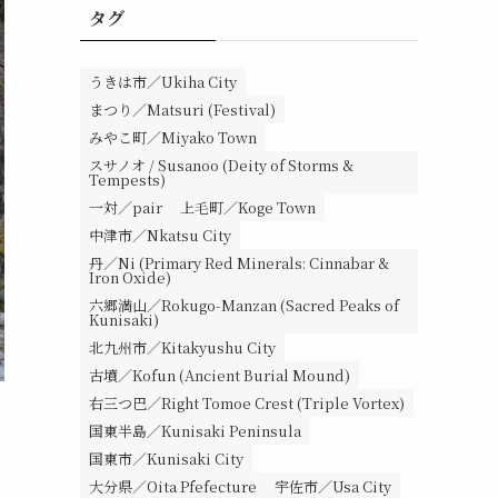
タグ
うきは市／Ukiha City
まつり／Matsuri (Festival)
みやこ町／Miyako Town
スサノオ / Susanoo (Deity of Storms &
Tempests)
一対／pair
上毛町／Koge Town
中津市／Nkatsu City
丹／Ni (Primary Red Minerals: Cinnabar &
Iron Oxide)
六郷満山／Rokugo-Manzan (Sacred Peaks of
Kunisaki)
北九州市／Kitakyushu City
古墳／Kofun (Ancient Burial Mound)
右三つ巴／Right Tomoe Crest (Triple Vortex)
国東半島／Kunisaki Peninsula
国東市／Kunisaki City
大分県／Oita Pfefecture
宇佐市／Usa City