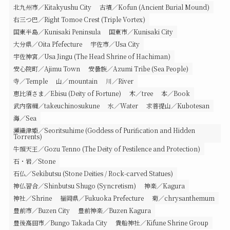
北九州市／Kitakyushu City
古墳／Kofun (Ancient Burial Mound)
右三つ巴／Right Tomoe Crest (Triple Vortex)
国東半島／Kunisaki Peninsula
国東市／Kunisaki City
大分県／Oita Pfefecture
宇佐市／Usa City
宇佐神宮／Usa Jingu (The Head Shrine of Hachiman)
安心院町／Ajimu Town
安曇族／Azumi Tribe (Sea People)
寺／Temple
山／mountain
川／River
恵比須さま／Ebisu (Deity of Fortune)
木／tree
本／Book
武内宿禰／takeuchinosukune
水／Water
求菩提山／Kubotesan
海／Sea
瀬織津姫／Seoritsuhime (Goddess of Purification and Hidden
Torrents)
牛頭天王／Gozu Tenno (The Deity of Pestilence and Protection)
石・岩／Stone
石仏／Sekibutsu (Stone Deities / Rock-carved Statues)
神仏習合／Shinbutsu Shugo (Syncretism)
神楽／Kagura
神社／Shrine
福岡県／Fukuoka Prefecture
菊／chrysanthemum
豊前市／Buzen City
豊前神楽／Buzen Kagura
豊後高田市／Bungo Takada City
貴船神社／Kifune Shrine Group