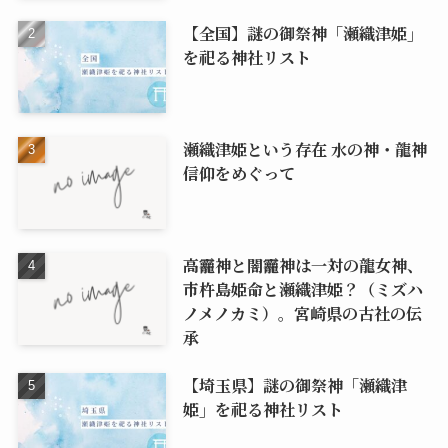
【全国】謎の御祭神「瀬織津姫」
を祀る神社リスト
瀬織津姫という存在 水の神・龍神
信仰をめぐって
高龗神と闇龗神は一対の龍女神、
市杵島姫命と瀬織津姫？（ミズハ
ノメノカミ）。宮崎県の古社の伝
承
【埼玉県】謎の御祭神「瀬織津
姫」を祀る神社リスト