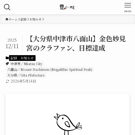
menu
ホーム
記録
お知らせ
【大分県中津市八面山】金色妙見
2025
12/11
宮のクラファン、目標達成
記録
お知らせ
中津市／Nkatsu City
八面山／Mount Hachimen (Megalithic Spiritual Peak)
大分県／Oita Pfefecture
2026年5月14日