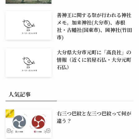
善神王に関する祭が行われる神社
メモ。加来神社(大分市)、赤根
社・古幡社(国東市)、岡神社(竹田
市)
大分県大分市元町に「高良社」の
情報（近くに岩屋石仏・大分元町
石仏）
人気記事
右三つ巴紋と左三つ巴紋って何が
違う？