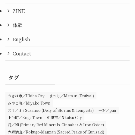
ZINE
体験
English
Contact
タグ
うきは市／Ukiha City
まつり／Matsuri (Festival)
みやこ町／Miyako Town
スサノオ / Susanoo (Deity of Storms & Tempests)
一対／pair
上毛町／Koge Town
中津市／Nkatsu City
丹／Ni (Primary Red Minerals: Cinnabar & Iron Oxide)
六郷満山／Rokugo-Manzan (Sacred Peaks of Kunisaki)