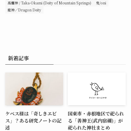
高龗神 / Taka-Okami (Deity of Mountain Springs)
鬼/oni
龍神／Dragon Deity
新着記事
ケベス様は「奇しきエビ
国東市・赤根地区で祀られ
ス」？ある研究ノートの記
る「善神王(武内宿禰)」が
述
祀られた神社まとめ