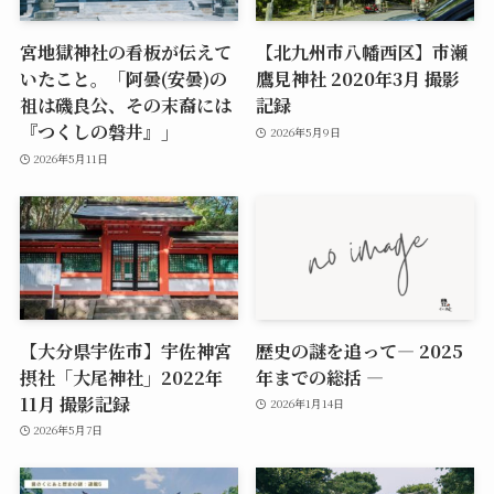
宮地獄神社の看板が伝えて
【北九州市八幡西区】市瀬
いたこと。「阿曇(安曇)の
鷹見神社 2020年3月 撮影
祖は磯良公、その末裔には
記録
『つくしの磐井』」
2026年5月9日
2026年5月11日
【大分県宇佐市】宇佐神宮
歴史の謎を追って― 2025
摂社「大尾神社」2022年
年までの総括 ―
11月 撮影記録
2026年1月14日
2026年5月7日