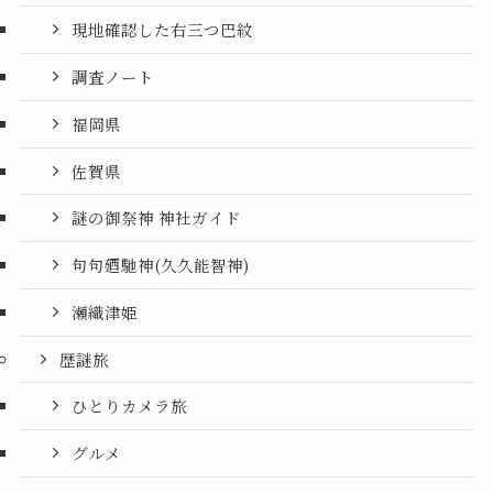
現地確認した右三つ巴紋
調査ノート
福岡県
佐賀県
謎の御祭神 神社ガイド
句句廼馳神(久久能智神)
瀬織津姫
歴謎旅
ひとりカメラ旅
グルメ