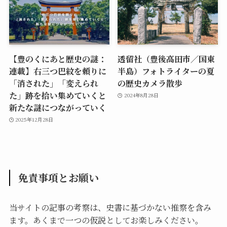
【豊のくにあと歴史の謎：
透留社（豊後高田市／国東
連載】右三つ巴紋を頼りに
半島）フォトライターの夏
「消された」「変えられ
の歴史カメラ散歩
た」跡を拾い集めていくと
2024年8月28日
新たな謎につながっていく
2025年12月28日
免責事項とお願い
当サイトの記事の考察は、史書に基づかない推察を含み
ます。あくまで一つの仮説としてお楽しみください。