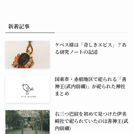
新着記事
ケベス様は「奇しきエビス」？あ
る研究ノートの記述
国東市・赤根地区で祀られる「善
神王(武内宿禰)」が祀られた神社
まとめ
右三つ巴紋を初めて見つけた伊美
崎社で祀られていたのは善神王(武
内宿禰)