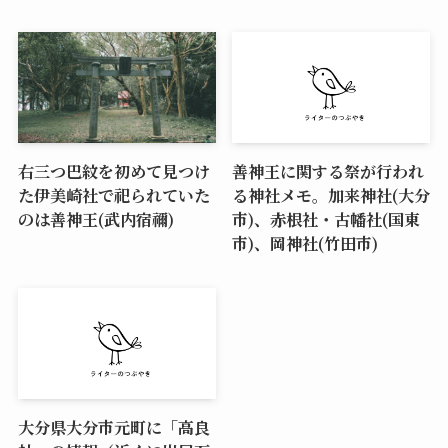
右三つ巴紋を初めて見つけ
善神王に関する祭が行われ
た伊美崎社で祀られていた
る神社メモ。加来神社(大分
のは善神王(武内宿禰)
市)、赤根社・古幡社(国東
市)、岡神社(竹田市)
大分県大分市元町に「高良