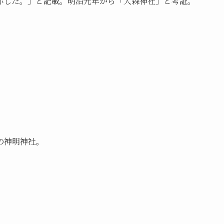
称した。」と記載。明治元年から「大森神社」と考証。
の神明神社。