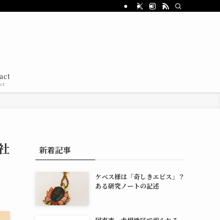
act
ct
社
新着記事
ケベス様は「奇しきエビス」？
ある研究ノートの記述