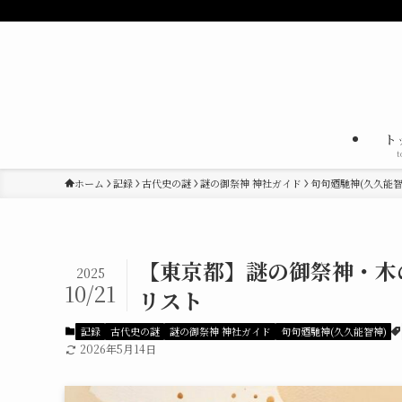
ト
t
ホーム
記録
古代史の謎
謎の御祭神 神社ガイド
句句廼馳神(久久能智
【東京都】謎の御祭神・木
2025
10/21
リスト
記録
古代史の謎
謎の御祭神 神社ガイド
句句廼馳神(久久能智神)
2026年5月14日