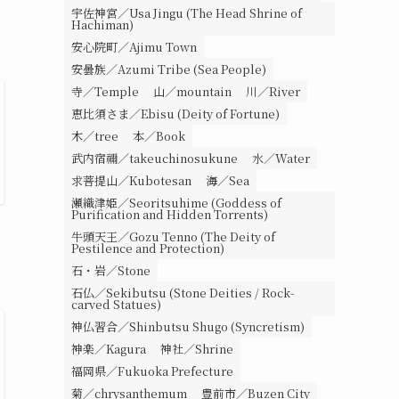
宇佐神宮／Usa Jingu (The Head Shrine of
Hachiman)
安心院町／Ajimu Town
安曇族／Azumi Tribe (Sea People)
寺／Temple
山／mountain
川／River
恵比須さま／Ebisu (Deity of Fortune)
木／tree
本／Book
武内宿禰／takeuchinosukune
水／Water
求菩提山／Kubotesan
海／Sea
瀬織津姫／Seoritsuhime (Goddess of
Purification and Hidden Torrents)
牛頭天王／Gozu Tenno (The Deity of
Pestilence and Protection)
石・岩／Stone
石仏／Sekibutsu (Stone Deities / Rock-
carved Statues)
神仏習合／Shinbutsu Shugo (Syncretism)
神楽／Kagura
神社／Shrine
福岡県／Fukuoka Prefecture
菊／chrysanthemum
豊前市／Buzen City