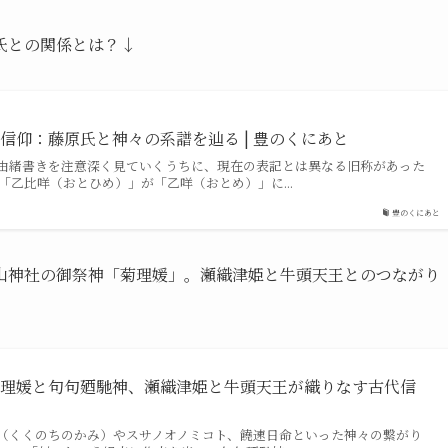
氏との関係とは？↓
信仰：藤原氏と神々の系譜を辿る | 豊のくにあと
由緒書きを注意深く見ていくうちに、現在の表記とは異なる旧称があった
「乙比咩（おとひめ）」が「乙咩（おとめ）」に...
豊のくにあと
神社の御祭神「菊理媛」。瀬織津姫と牛頭天王とのつながり
菊理媛と句句廼馳神、瀬織津姫と牛頭天王が織りなす古代信
（くくのちのかみ）やスサノオノミコト、饒速日命といった神々の繋がり