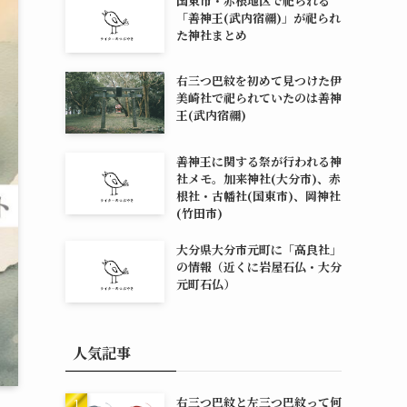
国東市・赤根地区で祀られる
「善神王(武内宿禰)」が祀られ
た神社まとめ
右三つ巴紋を初めて見つけた伊
美崎社で祀られていたのは善神
王(武内宿禰)
善神王に関する祭が行われる神
社メモ。加来神社(大分市)、赤
根社・古幡社(国東市)、岡神社
(竹田市)
大分県大分市元町に「高良社」
の情報（近くに岩屋石仏・大分
元町石仏）
人気記事
右三つ巴紋と左三つ巴紋って何