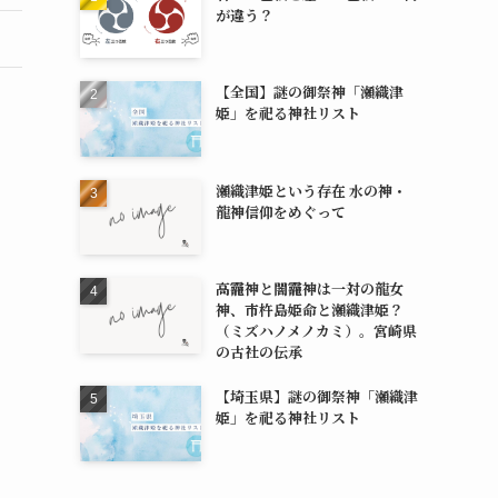
が違う？
【全国】謎の御祭神「瀬織津
姫」を祀る神社リスト
瀬織津姫という存在 水の神・
龍神信仰をめぐって
高龗神と闇龗神は一対の龍女
神、市杵島姫命と瀬織津姫？
（ミズハノメノカミ）。宮崎県
の古社の伝承
【埼玉県】謎の御祭神「瀬織津
姫」を祀る神社リスト