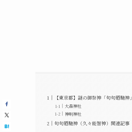
【東京都】謎の御祭神「句句廼馳神
大森神社
神明神社
句句廼馳神（久々能智神）関連記事