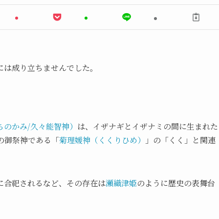
には成り立ちませんでした。
ちのかみ/久々能智神）
は、イザナギとイザナミの間に生まれた
の御祭神である「
菊理媛神（くくりひめ）
」の「くく」と関連
に合祀されるなど、その存在は
瀬織津姫
のように歴史の表舞台