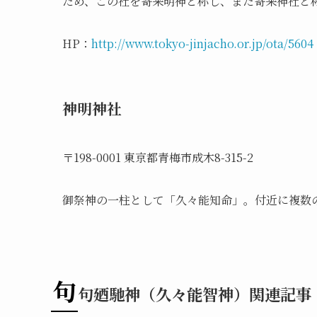
ため、この社を寄来明神と称し、また寄来神社と
HP：
http://www.tokyo-jinjacho.or.jp/ota/5604
神明神社
〒198-0001 東京都青梅市成木8-315-2
御祭神の一柱として「久々能知命」。付近に複数
句
句廼馳神（久々能智神）関連記事