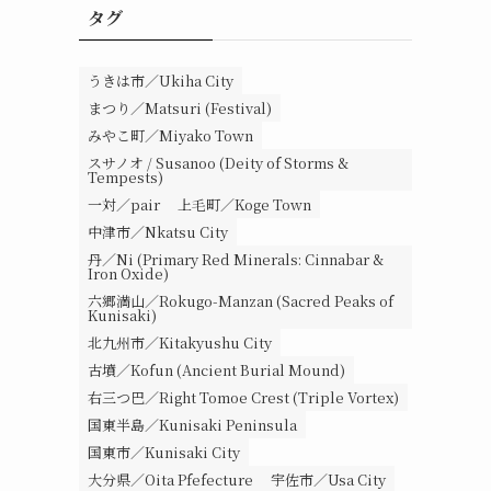
タグ
うきは市／Ukiha City
まつり／Matsuri (Festival)
みやこ町／Miyako Town
スサノオ / Susanoo (Deity of Storms &
Tempests)
一対／pair
上毛町／Koge Town
中津市／Nkatsu City
丹／Ni (Primary Red Minerals: Cinnabar &
Iron Oxide)
六郷満山／Rokugo-Manzan (Sacred Peaks of
Kunisaki)
北九州市／Kitakyushu City
古墳／Kofun (Ancient Burial Mound)
右三つ巴／Right Tomoe Crest (Triple Vortex)
国東半島／Kunisaki Peninsula
国東市／Kunisaki City
大分県／Oita Pfefecture
宇佐市／Usa City