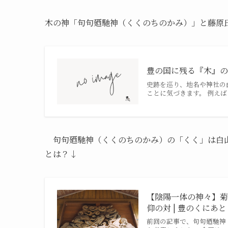
木の神「句句廼馳神（くくのちのかみ）」と藤原
豊の国に残る『木』の
史跡を巡り、地名や神社の
ことに気づきます。 例えば
句句廼馳神（くくのちのかみ）の「くく」は白山
とは？↓
【陰陽一体の神々】
仰の対 | 豊のくにあと
前回の記事で、句句廼馳神