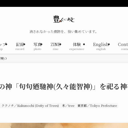
消されなかった痕跡を、拾い集めています。
ップ
記録
写真
ZINE
体験
English
Cont
op
record
photo
zine
experience
english
conta
神)
の神「句句廼馳神(久々能智神)」を祀る神
ククノチ／Kukunochi (Deity of Trees)
木／tree
東京都／Tokyo Prefecture