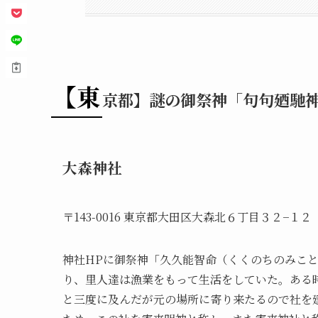
【東
京都】謎の御祭神「句句廼馳
大森神社
〒143-0016 東京都大田区大森北６丁目３２−１２
神社HPに御祭神「久久能智命（くくのちのみこ
り、里人達は漁業をもって生活をしていた。ある
と三度に及んだが元の場所に寄り来たるので社を