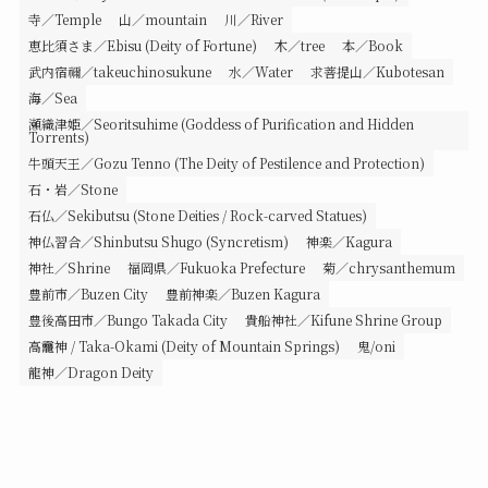
寺／Temple
山／mountain
川／River
恵比須さま／Ebisu (Deity of Fortune)
木／tree
本／Book
武内宿禰／takeuchinosukune
水／Water
求菩提山／Kubotesan
海／Sea
瀬織津姫／Seoritsuhime (Goddess of Purification and Hidden
Torrents)
牛頭天王／Gozu Tenno (The Deity of Pestilence and Protection)
石・岩／Stone
石仏／Sekibutsu (Stone Deities / Rock-carved Statues)
神仏習合／Shinbutsu Shugo (Syncretism)
神楽／Kagura
神社／Shrine
福岡県／Fukuoka Prefecture
菊／chrysanthemum
豊前市／Buzen City
豊前神楽／Buzen Kagura
豊後高田市／Bungo Takada City
貴船神社／Kifune Shrine Group
高龗神 / Taka-Okami (Deity of Mountain Springs)
鬼/oni
龍神／Dragon Deity