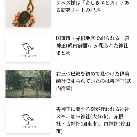
ケベス様は「奇しきエビス」？あ
る研究ノートの記述
国東市・赤根地区で祀られる「善
神王(武内宿禰)」が祀られた神社
まとめ
右三つ巴紋を初めて見つけた伊美
崎社で祀られていたのは善神王(武
内宿禰)
善神王に関する祭が行われる神社
メモ。加来神社(大分市)、赤根
社・古幡社(国東市)、岡神社(竹田
市)