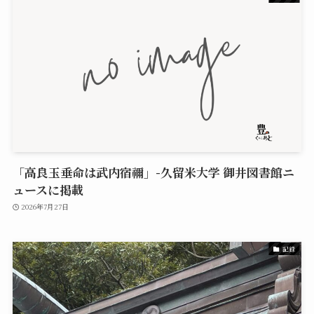
「高良玉垂命は武内宿禰」-久留米大学 御井図書館ニ
ュースに掲載
2026年7月27日
記録