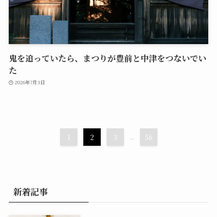
鬼を追っていたら、まつりが豊前と中津をつないでい
た
2026年7月3日
1
2
3
...
56
新着記事