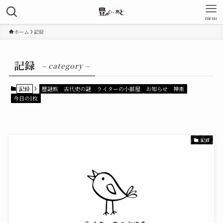
menu
ホーム
記録
記録
– category –
記録
歴謎旅
古代史の謎
ライターの小部屋
お知らせ
神楽
今日の1枚
記録