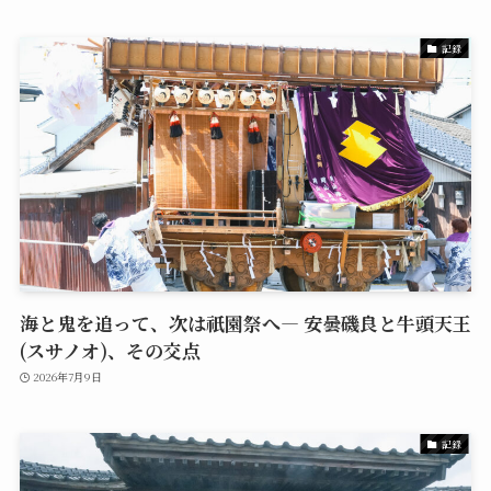
記録
海と鬼を追って、次は祇園祭へ― 安曇磯良と牛頭天王
(スサノオ)、その交点
2026年7月9日
記録