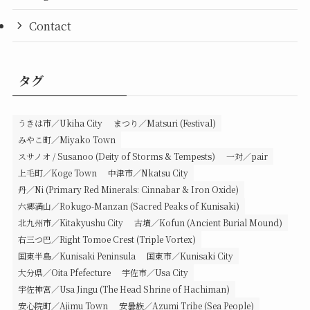
Contact
タグ
うきは市／Ukiha City
まつり／Matsuri (Festival)
みやこ町／Miyako Town
スサノオ / Susanoo (Deity of Storms & Tempests)
一対／pair
上毛町／Koge Town
中津市／Nkatsu City
丹／Ni (Primary Red Minerals: Cinnabar & Iron Oxide)
六郷満山／Rokugo-Manzan (Sacred Peaks of Kunisaki)
北九州市／Kitakyushu City
古墳／Kofun (Ancient Burial Mound)
右三つ巴／Right Tomoe Crest (Triple Vortex)
国東半島／Kunisaki Peninsula
国東市／Kunisaki City
大分県／Oita Pfefecture
宇佐市／Usa City
宇佐神宮／Usa Jingu (The Head Shrine of Hachiman)
安心院町／Ajimu Town
安曇族／Azumi Tribe (Sea People)