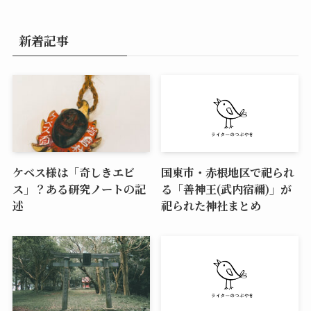
新着記事
ケベス様は「奇しきエビ
国東市・赤根地区で祀られ
ス」？ある研究ノートの記
る「善神王(武内宿禰)」が
述
祀られた神社まとめ