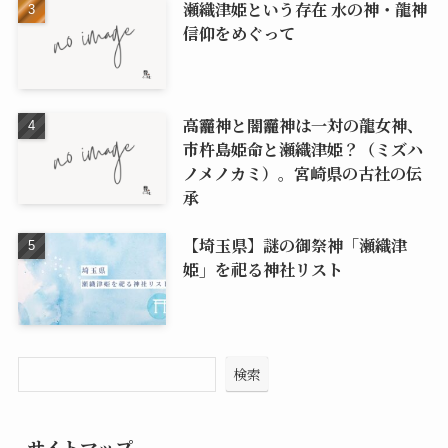
瀬織津姫という存在 水の神・龍神
信仰をめぐって
高龗神と闇龗神は一対の龍女神、
市杵島姫命と瀬織津姫？（ミズハ
ノメノカミ）。宮崎県の古社の伝
承
【埼玉県】謎の御祭神「瀬織津
姫」を祀る神社リスト
検索
サイトマップ