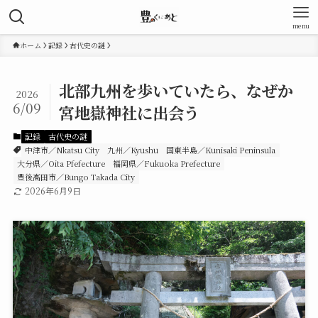
menu
ホーム
記録
古代史の謎
北部九州を歩いていたら、なぜか
2026
6/09
宮地嶽神社に出会う
記録
古代史の謎
中津市／Nkatsu City
九州／Kyushu
国東半島／Kunisaki Peninsula
大分県／Oita Pfefecture
福岡県／Fukuoka Prefecture
豊後高田市／Bungo Takada City
2026年6月9日