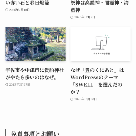
い赤い石と春日燈籠
祭神は高龗神・闇龗神・海
童神
2026年2月10日
2025年12月7日
宇佐市や中津市に貴船神社
なぜ「豊のくにあと」は
がやたら多いのはなぜ。
WordPressのテーマ
「SWELL」を選んだの
2025年3月17日
か？
2025年10月19日
免責事項とお願い