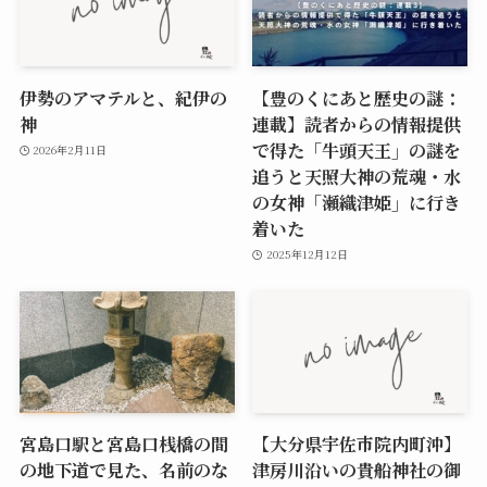
伊勢のアマテルと、紀伊の
【豊のくにあと歴史の謎：
神
連載】読者からの情報提供
で得た「牛頭天王」の謎を
2026年2月11日
追うと天照大神の荒魂・水
の女神「瀬織津姫」に行き
着いた
2025年12月12日
宮島口駅と宮島口桟橋の間
【大分県宇佐市院内町沖】
の地下道で見た、名前のな
津房川沿いの貴船神社の御